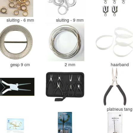
sluiting - 6 mm
sluiting - 9 mm
gesp 9 cm
2 mm
haarband
platneus tan