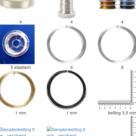
4
4
4
5 elastisch
6
8
1 mm
1 mm
ketting 3,5 m