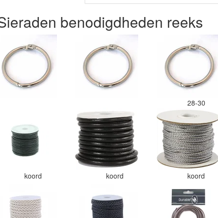
- Sieraden benodigdheden reeks
28-30
koord
koord
koord