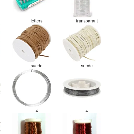
letters
transparant
suede
suede
4
4