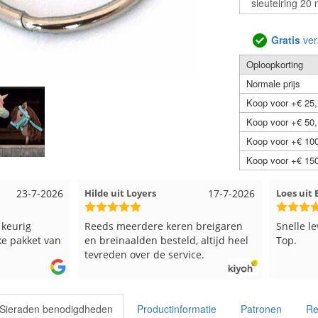
Gratis
ver
Oploopkorting
Normale prijs
Koop voor +€ 25,
Koop voor +€ 50,
Koop voor +€ 100
Koop voor +€ 150
23-7-2026
Hilde uit Loyers
17-7-2026
Loes ui
 keurig
Reeds meerdere keren breigaren
Snelle l
ke pakket van
en breinaalden besteld, altijd heel
Top.
tevreden over de service.
- Sieraden benodigdheden
Productinformatie
Patronen
Re