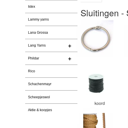
Istex
Sluitingen 
Lammy yarns
Lana Grossa
Lang Yarns
Phildar
Rico
Schachenmayr
Scheepjeswol
koord
Aktie & koopjes