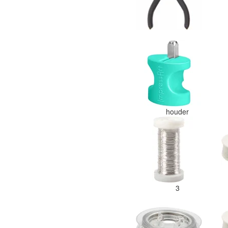
houder
3