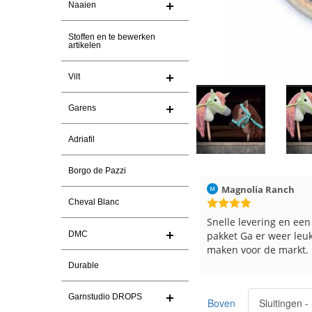
Naaien
Stoffen en te bewerken
artikelen
Vilt
Garens
Adriafil
Borgo de Pazzi
Christel Vanderlinden
30-7-2026
Magnolia Ranch
Cheval Blanc
Snelle levering. En prima garen
Snelle levering en een
pakket Ga er weer leu
DMC
maken voor de markt.
Durable
Garnstudio DROPS
Boven
Sluitingen 