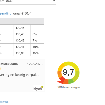
zending
vanaf € 50,-*
€ 0,45
-
€ 0,43
5%
-
€ 0,42
7%
,-
€ 0,41
10%
,-
€ 0,38
15%
t EMMELOORD
12-7-2026
Nell uit Beuningen
12-7-202
evering en keurig verpakt.
Goed verpakt en snelgeleverd
views