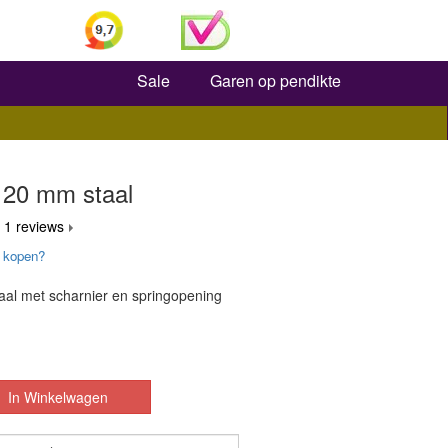
Zoeken
Sale
Garen op pendikte
g 20 mm staal
 1 reviews
 kopen?
taal met scharnier en springopening