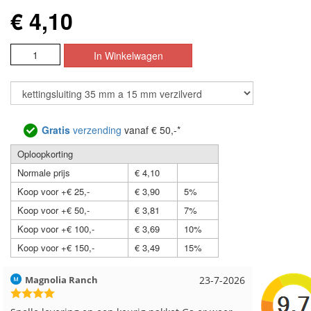
€ 4,10
Gratis
verzending
vanaf € 50,-*
Oploopkorting
Normale prijs
€ 4,10
Koop voor +€ 25,-
€ 3,90
5%
Koop voor +€ 50,-
€ 3,81
7%
Koop voor +€ 100,-
€ 3,69
10%
Koop voor +€ 150,-
€ 3,49
15%
Hilde uit Loyers
17-7-2026
Loes uit