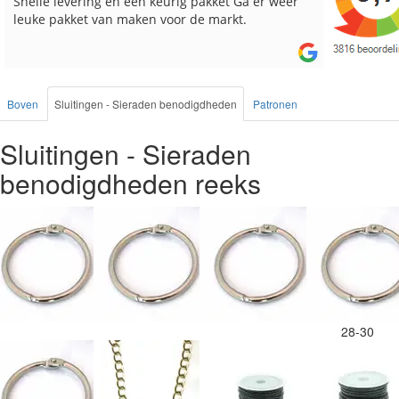
Reeds meerdere keren breigaren en breinaalden
Snelle le
besteld, altijd heel tevreden over de service.
Boven
Sluitingen - Sieraden benodigdheden
Patronen
Sluitingen - Sieraden
benodigdheden reeks
28-30