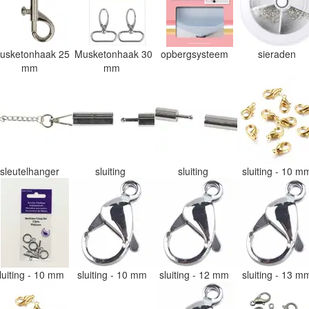
usketonhaak 25
Musketonhaak 30
opbergsysteem
sieraden
mm
mm
sleutelhanger
sluiting
sluiting
sluiting - 10 
luiting - 10 mm
sluiting - 10 mm
sluiting - 12 mm
sluiting - 13 