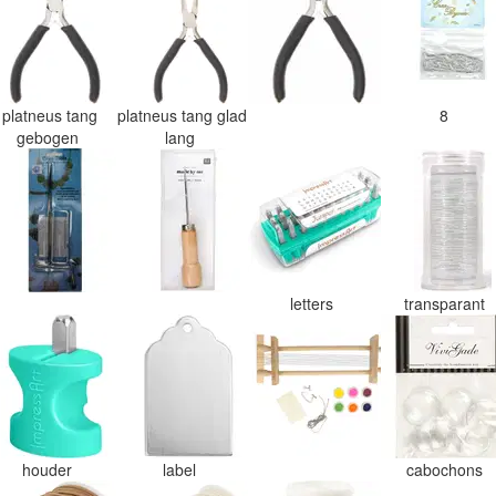
platneus tang
platneus tang glad
8
gebogen
lang
letters
transparant
houder
label
cabochons