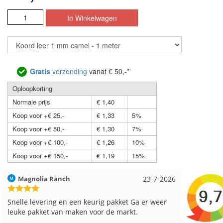
Gratis
verzending
vanaf € 50,-*
Oploopkorting
Normale prijs
€ 1,40
Koop voor +€ 25,-
€ 1,33
5%
Koop voor +€ 50,-
€ 1,30
7%
Koop voor +€ 100,-
€ 1,26
10%
Koop voor +€ 150,-
€ 1,19
15%
Hilde uit Loyers
17-7-2026
Loes uit
Reeds meerdere keren breigaren en breinaalden
Snelle le
besteld, altijd heel tevreden over de service.