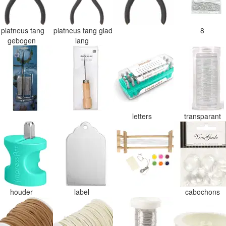
platneus tang
platneus tang glad
8
gebogen
lang
letters
transparant
houder
label
cabochons