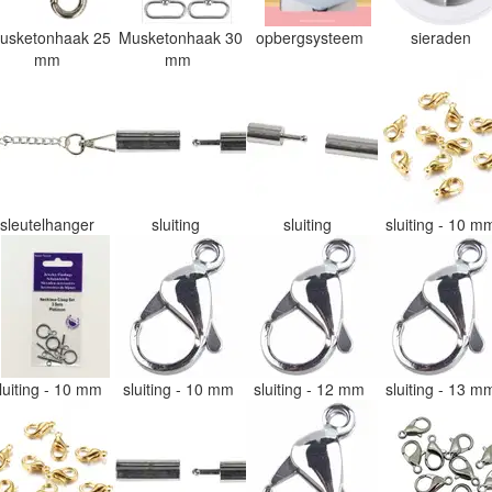
usketonhaak 25
Musketonhaak 30
opbergsysteem
sieraden
mm
mm
sleutelhanger
sluiting
sluiting
sluiting - 10 
luiting - 10 mm
sluiting - 10 mm
sluiting - 12 mm
sluiting - 13 