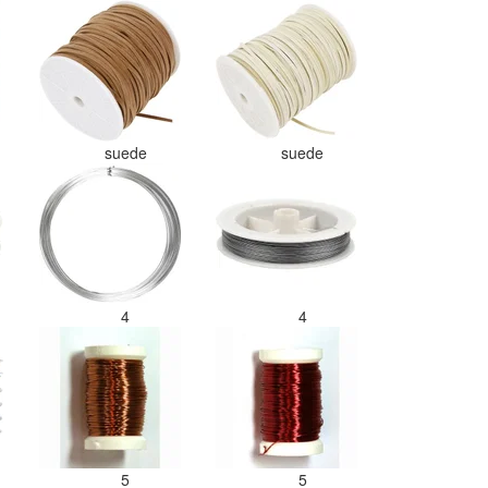
suede
suede
4
4
5
5