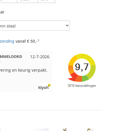
aar
zending
vanaf € 50,-*
 EMMELOORD
12-7-2026
Nell uit Beuningen
12-7-2026
ering en keurig verpakt.
Goed verpakt en snelgeleverd