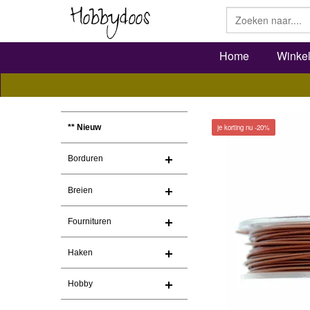
Home
Winke
je korting nu -20%
** Nieuw
Borduren
Breien
Fournituren
Haken
Hobby