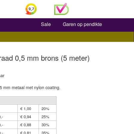
Zoeken
Sale
Garen op pendikte
raad 0,5 mm brons (5 meter)
aar
5 mm metaal met nylon coating.
€ 1,00
20%
,-
€ 0,94
25%
,-
€ 0,88
30%
,-
€ 0,81
35%