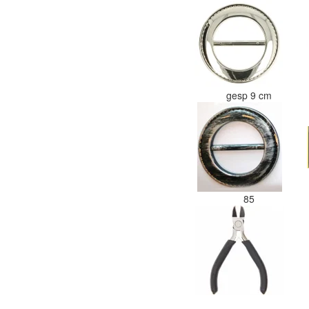
gesp 9 cm
85