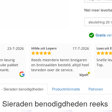
Niet meer leverb
Gratis
ver
23-7-2026
Hilde uit Loyers
17-7-2026
Loes uit
en keurig
Reeds meerdere keren breigaren
Snelle lev
uke pakket
en breinaalden besteld, altijd heel
Top.
arkt.
tevreden over de service.
n - Sieraden benodigdheden
Productinformatie
Patronen
 - Sieraden benodigdheden reeks