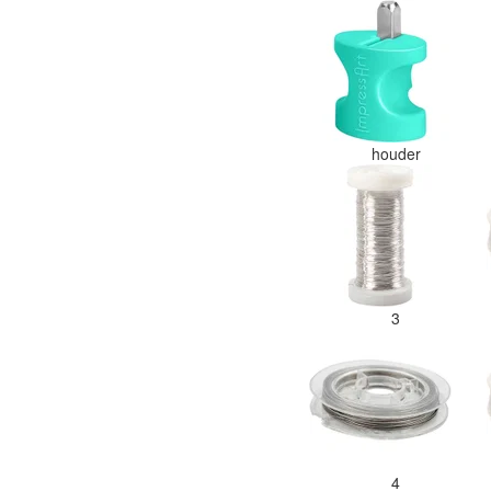
houder
3
4