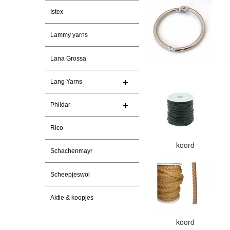
Istex
Lammy yarns
Lana Grossa
Lang Yarns
Phildar
Rico
koord
Schachenmayr
Scheepjeswol
Aktie & koopjes
koord