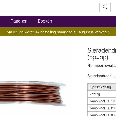
l
Patronen
Boeken
ivm drukte wordt uw bestelling maandag 10 augustus verwerkt.
Sieradend
(op=op)
Niet meer leverb
Sieradendraad 0,
Opruimkorting
korting
Koop voor +€ 100
Koop voor +€ 200
Koop voor +€ 300