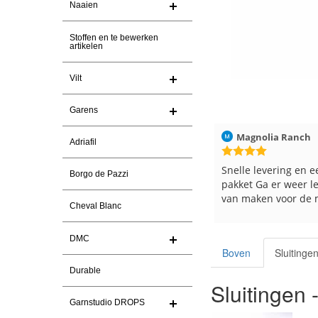
Naaien
Stoffen en te bewerken
artikelen
Vilt
Garens
ren
Christel Vanderlinden
30-7-2026
Magnolia Ranch
Adriafil
Snelle levering. En prima garen
Snelle levering en e
Borgo de Pazzi
pakket Ga er weer le
van maken voor de m
Cheval Blanc
es
DMC
Boven
Sluitinge
Durable
Sluitingen
Garnstudio DROPS