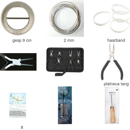
gesp 9 cm
2 mm
haarband
platneus tang
8