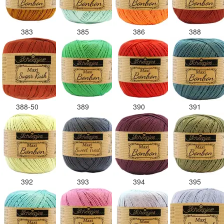
383
385
386
388
388-50
389
390
391
392
393
394
395