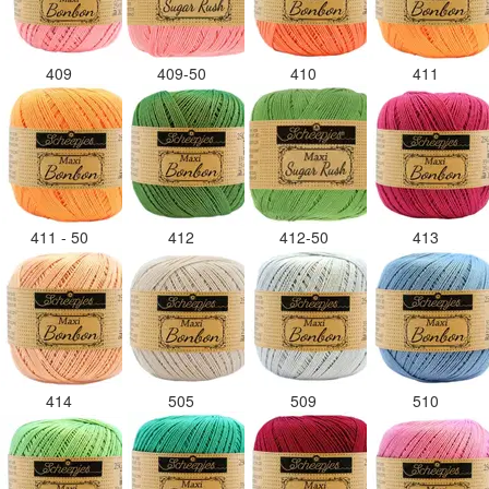
409
409-50
410
411
411 - 50
412
412-50
413
414
505
509
510