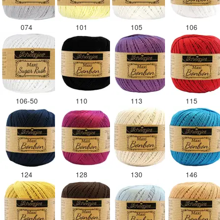
074
101
105
106
106-50
110
113
115
124
128
130
146