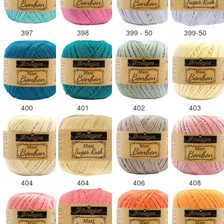
397
398
399 - 50
399-50
400
401
402
403
404
404
406
408