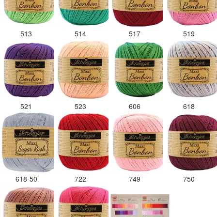
513
514
517
519
521
523
606
618
618-50
722
749
750