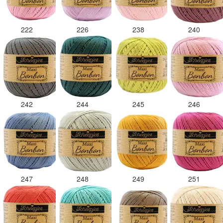
222
226
238
240
242
244
245
246
247
248
249
251