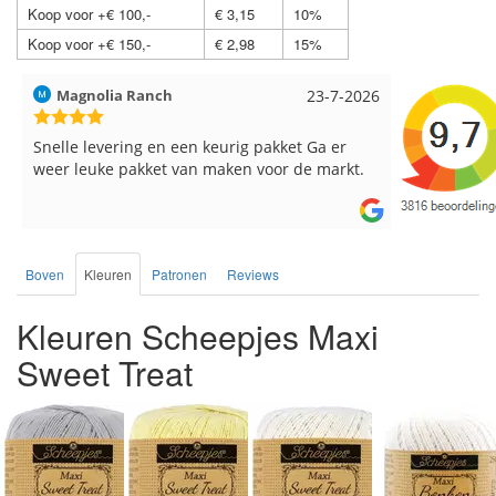
Koop voor +€ 100,-
€ 3,15
10%
Koop voor +€ 150,-
€ 2,98
15%
Hilde uit Loyers
17-7-2026
Loes uit 
Reeds meerdere keren breigaren en
Snelle leve
breinaalden besteld, altijd heel tevreden over
de service.
Boven
Kleuren
Patronen
Reviews
Kleuren Scheepjes Maxi
Sweet Treat