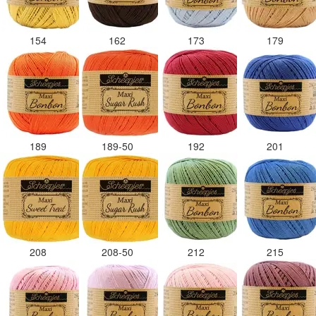
154
162
173
179
189
189-50
192
201
208
208-50
212
215