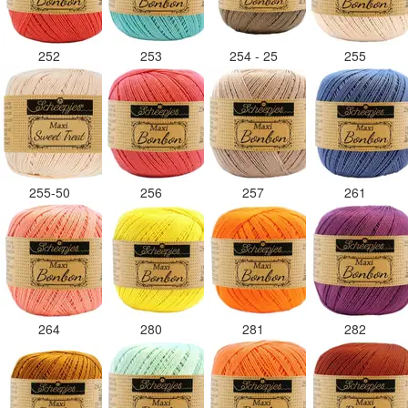
252
253
254 - 25
255
255-50
256
257
261
264
280
281
282