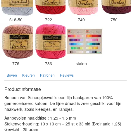
618-50
722
749
750
776
786
stalen
Boven
Kleuren
Patronen
Reviews
Productinformatie
Bonbon van Scheepjeswol is een fijn haakgaren van 100%
gemercericeerd katoen. De fijne draad is zeer geschikt voor fijn
haakwerk, zoals kleedjes, en randjes.
Aanbevolen naalddikte : 1,25 - 1,5 mm
Stekenverhouding: 10 x 10 cm = 25 st x 33 nld (Breinaald 1,25)
Gewicht : 25 gram