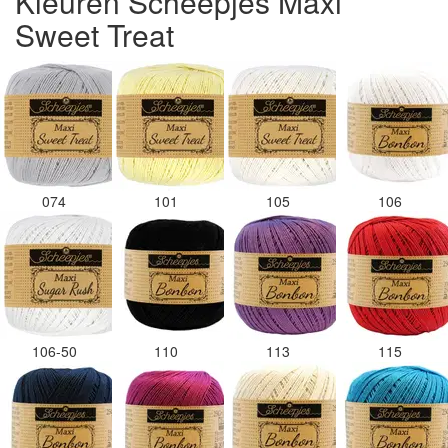
Kleuren Scheepjes Maxi
Sweet Treat
074
101
105
106
106-50
110
113
115