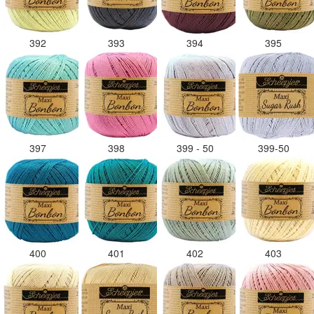
392
393
394
395
397
398
399 - 50
399-50
400
401
402
403