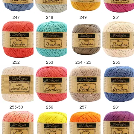
247
248
249
251
252
253
254 - 25
255
255-50
256
257
261