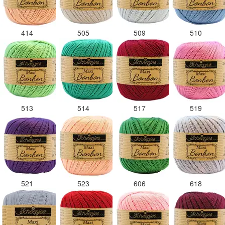
414
505
509
510
513
514
517
519
521
523
606
618