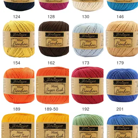
124
128
130
146
154
162
173
179
189
189-50
192
201