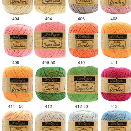
404
404
406
408
409
409-50
410
411
411 - 50
412
412-50
413