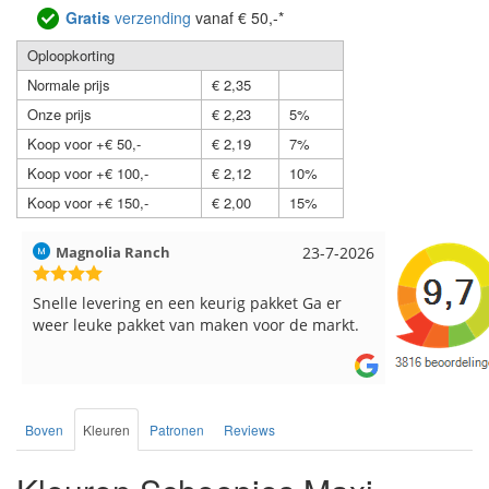
Gratis
verzending
vanaf € 50,-*
Oploopkorting
Normale prijs
€ 2,35
Onze prijs
€ 2,23
5%
Koop voor +€ 50,-
€ 2,19
7%
Koop voor +€ 100,-
€ 2,12
10%
Koop voor +€ 150,-
€ 2,00
15%
Hilde uit Loyers
17-7-2026
Loes uit 
Reeds meerdere keren breigaren en
Snelle leve
breinaalden besteld, altijd heel tevreden over
de service.
Boven
Kleuren
Patronen
Reviews