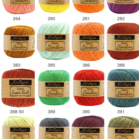
264
280
281
282
383
385
386
388
388-50
389
390
391