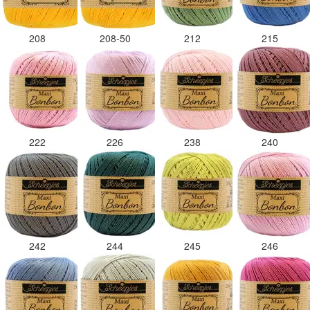
208
208-50
212
215
222
226
238
240
242
244
245
246