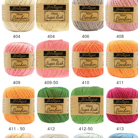
404
404
406
408
409
409-50
410
411
411 - 50
412
412-50
413