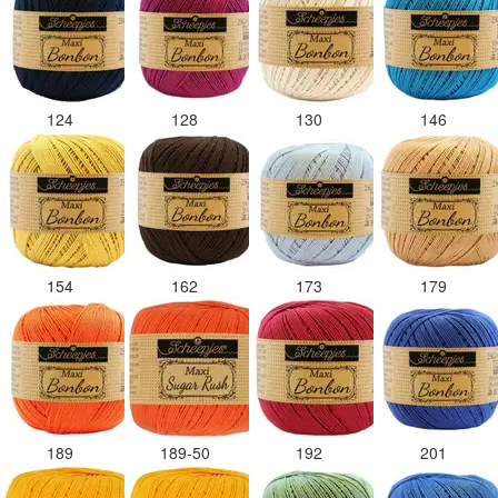
124
128
130
146
154
162
173
179
189
189-50
192
201