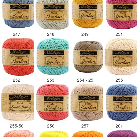
247
248
249
251
252
253
254 - 25
255
255-50
256
257
261