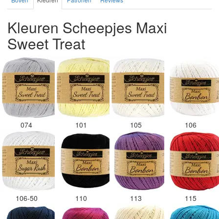
Kleuren Scheepjes Maxi
Sweet Treat
074
101
105
106
106-50
110
113
115