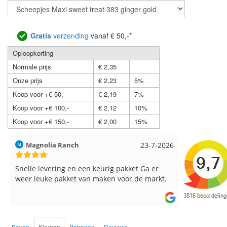
Gratis
verzending
vanaf € 50,-*
Oploopkorting
Normale prijs
€ 2,35
Onze prijs
€ 2,23
5%
Koop voor +€ 50,-
€ 2,19
7%
Koop voor +€ 100,-
€ 2,12
10%
Koop voor +€ 150,-
€ 2,00
15%
Hilde uit Loyers
17-7-2026
Loes uit 
Reeds meerdere keren breigaren en
Snelle leve
breinaalden besteld, altijd heel tevreden over
de service.
Boven
Kleuren
Patronen
Reviews