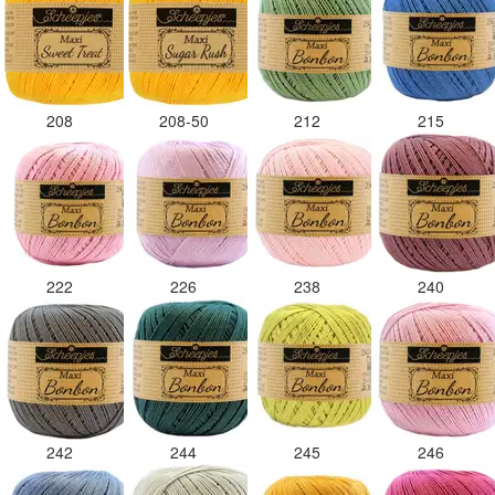
208
208-50
212
215
222
226
238
240
242
244
245
246