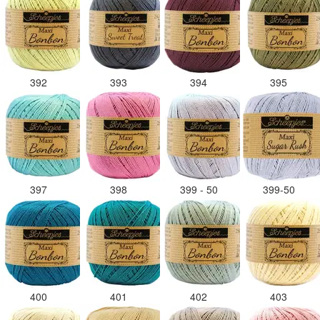
392
393
394
395
397
398
399 - 50
399-50
400
401
402
403