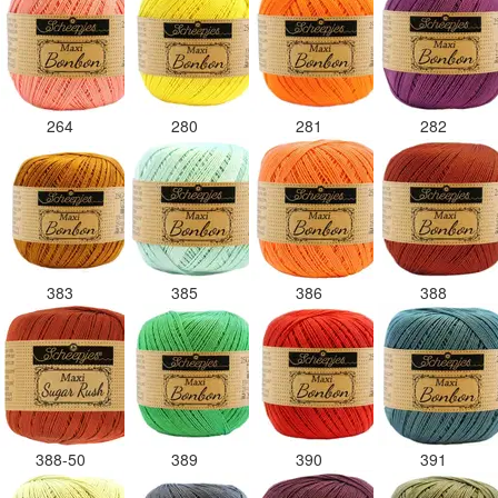
264
280
281
282
383
385
386
388
388-50
389
390
391