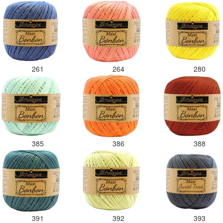
261
264
280
385
386
388
391
392
393