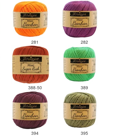
281
282
388-50
389
394
395