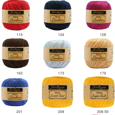
115
124
128
162
173
179
201
208
208-50