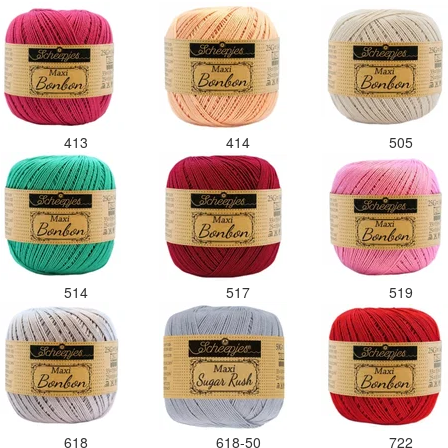
413
414
505
514
517
519
618
618-50
722