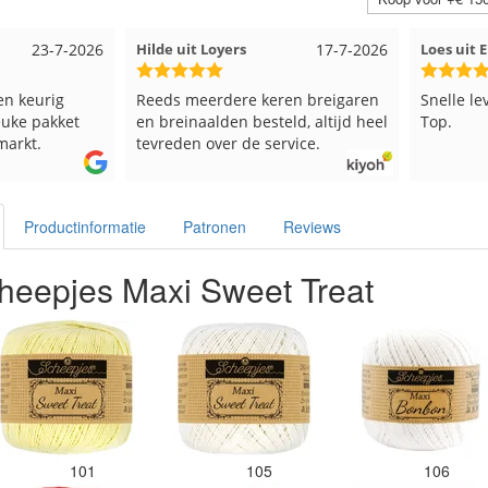
17-7-2026
Loes uit EMMELOORD
12-7-2026
Nell uit
en breigaren
Snelle levering en keurig verpakt.
Goed ver
ld, altijd heel
Top.
vice.
Productinformatie
Patronen
Reviews
heepjes Maxi Sweet Treat
101
105
106