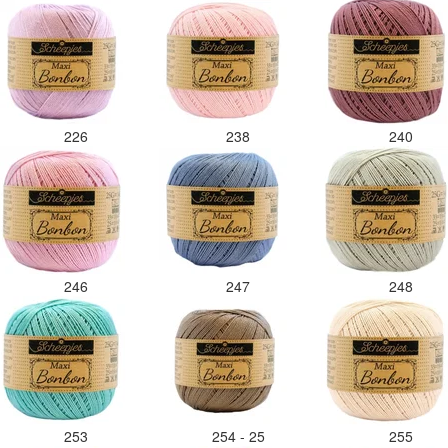
226
238
240
246
247
248
253
254 - 25
255