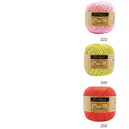
222
245
252