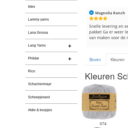
Istex
026
Magnolia Ranch
23-7-2026
Hilde uit Loyers
Lammy yarns
n
Snelle levering en een keurig
Reeds meerdere ker
pakket Ga er weer leuke pakket
en breinaalden beste
Lana Grossa
van maken voor de markt.
tevreden over de ser
Lang Yarns
Phildar
Boven
Kleuren
Rico
Kleuren Sc
Schachenmayr
Scheepjeswol
Aktie & koopjes
074