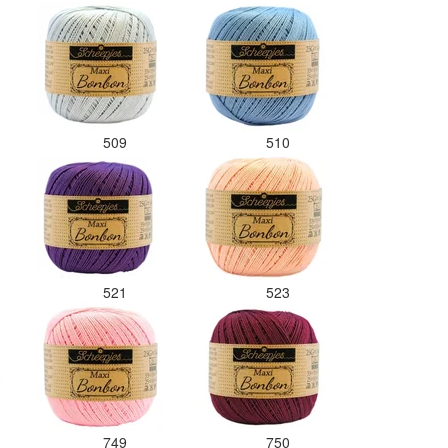
509
510
521
523
749
750