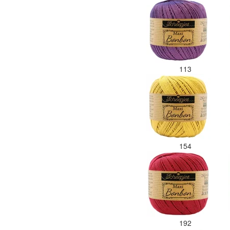
113
154
192