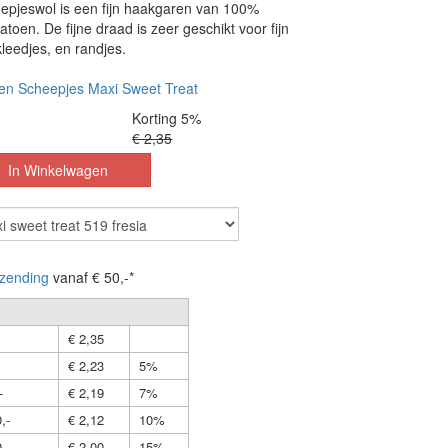
pjeswol is een fijn haakgaren van 100%
toen. De fijne draad is zeer geschikt voor fijn
leedjes, en randjes.
en Scheepjes Maxi Sweet Treat
Korting 5%
€ 2,35
zending
vanaf € 50,-*
€ 2,35
€ 2,23
5%
-
€ 2,19
7%
,-
€ 2,12
10%
,-
€ 2,00
15%