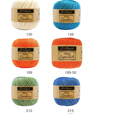
kleurcode bij de juiste bol heb
gedaan. Misschien een tip om de
kleuren apart in te pakken met
een sticker welke kleur het is?
Desondanks zou ik deze shop
zeker wel aanbevelen wat betreft
de viltwol. Goede prijs/kwaliteit
130
146
verhouding.
189
189-50
212
215