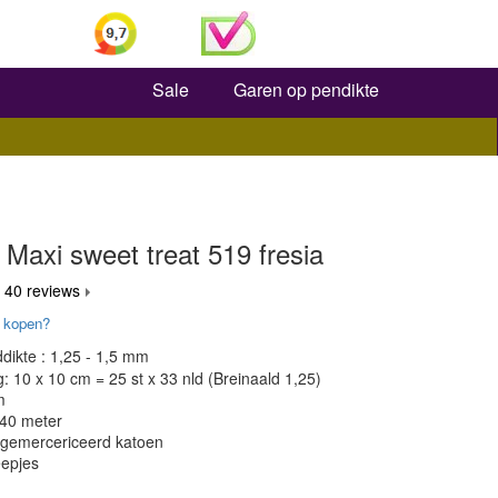
Zoeken
Sale
Garen op pendikte
Maxi sweet treat 519 fresia
 40 reviews
 kopen?
dikte : 1,25 - 1,5 mm
 10 x 10 cm = 25 st x 33 nld (Breinaald 1,25)
m
140 meter
 gemercericeerd katoen
epjes