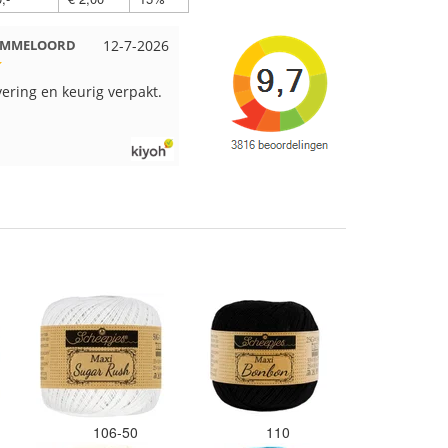
 Beuningen
12-7-2026
Wendy uit Amsterdam
11-7-2026
pakt en snelgeleverd
Ruime keus aan viltwol, mooie
kleuren en goede kwaliteit. Snel
verzonden. Enigste wat ik een
beetje jammer vind is dat alles los
in een doos word gedaan. Had
veel verschillende kleuren blauw
en paars besteld en dat word zo
los in een doos gestopt. Geen
kleur codes en de vezels waren in
elkaar gaan zitten. Moet nu zelf
uitzoeken welke kleurcode bij
welke bol hoort. Had ook 3x 50
gram zwart besteld maar door de
andere bollen zitten er nu
verschillende kleuren vezels in
het zwart. Dat vind ik erg jammer.
Als ik nu wil nabestellen moet ik
maar hopen dat ik de juiste
106-50
110