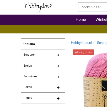
Home
Winke
Hobbydoos.nl
Schee
** Nieuw
je korting nu -5%
Borduren
Breien
Fournituren
Haken
Hobby