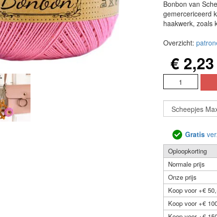
Bonbon van Schee
gemercericeerd ka
haakwerk, zoals k
Overzicht:
patron
€ 2,23
Gratis
ver
Oploopkorting
Normale prijs
Onze prijs
Koop voor +€ 50,
Koop voor +€ 100
Koop voor +€ 150