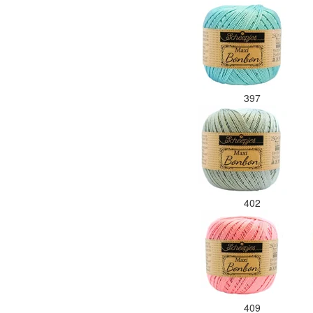
397
402
409