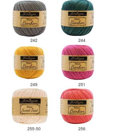
242
244
249
251
255-50
256