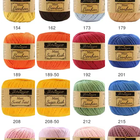
154
162
173
179
189
189-50
192
201
208
208-50
212
215