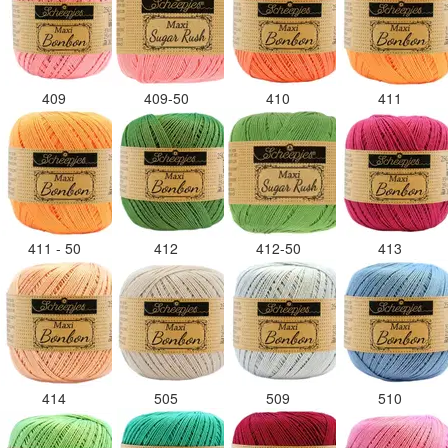
409
409-50
410
411
411 - 50
412
412-50
413
414
505
509
510