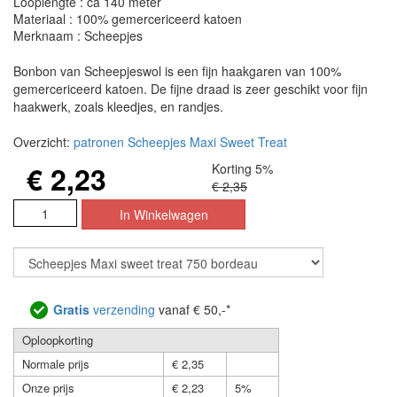
Looplengte : ca 140 meter
Materiaal : 100% gemercericeerd katoen
Merknaam : Scheepjes
Bonbon van Scheepjeswol is een fijn haakgaren van 100%
gemercericeerd katoen. De fijne draad is zeer geschikt voor fijn
haakwerk, zoals kleedjes, en randjes.
Overzicht:
patronen Scheepjes Maxi Sweet Treat
€ 2,23
Korting 5%
€ 2,35
Gratis
verzending
vanaf € 50,-*
Oploopkorting
Normale prijs
€ 2,35
Onze prijs
€ 2,23
5%