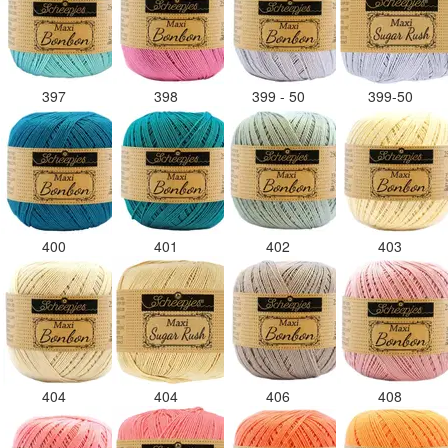
397
398
399 - 50
399-50
400
401
402
403
404
404
406
408