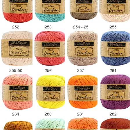
252
253
254 - 25
255
255-50
256
257
261
264
280
281
282