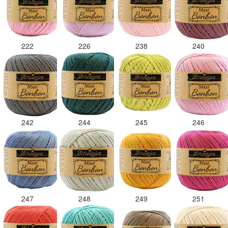
222
226
238
240
242
244
245
246
247
248
249
251