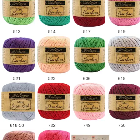
513
514
517
519
521
523
606
618
618-50
722
749
750