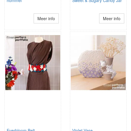
hommel
Sweet & Sugary Candy Jar
Meer info
Meer info
Everbloom Belt
Violet Vase