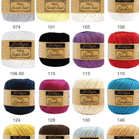
074
101
105
106
106-50
110
113
115
124
128
130
146