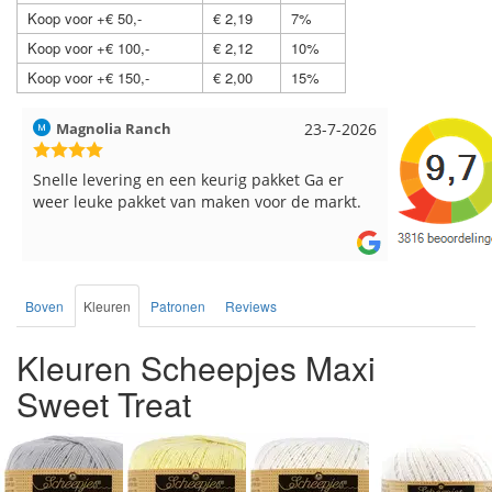
Koop voor +€ 50,-
€ 2,19
7%
Koop voor +€ 100,-
€ 2,12
10%
Koop voor +€ 150,-
€ 2,00
15%
Hilde uit Loyers
17-7-2026
Loes uit 
Reeds meerdere keren breigaren en
Snelle leve
breinaalden besteld, altijd heel tevreden over
de service.
Boven
Kleuren
Patronen
Reviews
Kleuren Scheepjes Maxi
Sweet Treat