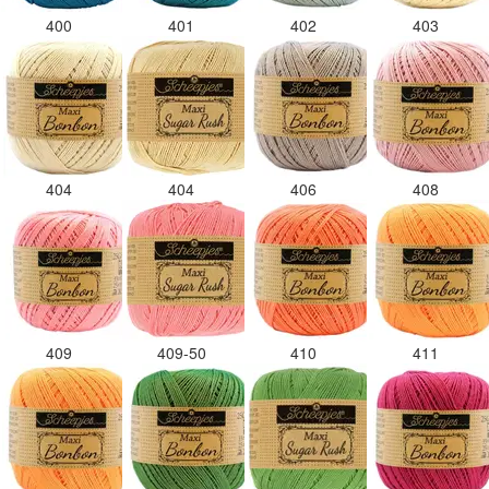
400
401
402
403
404
404
406
408
409
409-50
410
411