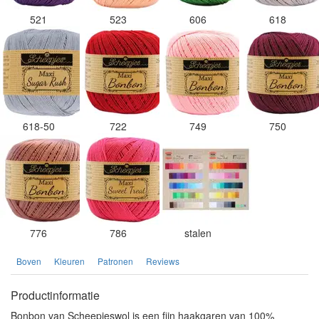
521
523
606
618
618-50
722
749
750
776
786
stalen
Boven
Kleuren
Patronen
Reviews
Productinformatie
Bonbon van Scheepjeswol is een fijn haakgaren van 100%