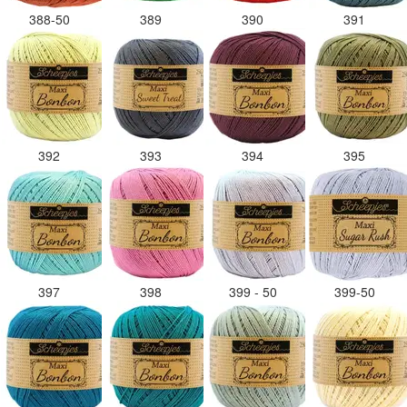
388-50
389
390
391
392
393
394
395
397
398
399 - 50
399-50