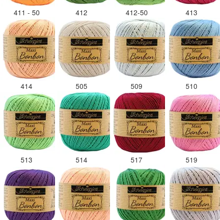
411 - 50
412
412-50
413
414
505
509
510
513
514
517
519