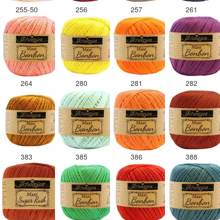
255-50
256
257
261
264
280
281
282
383
385
386
388