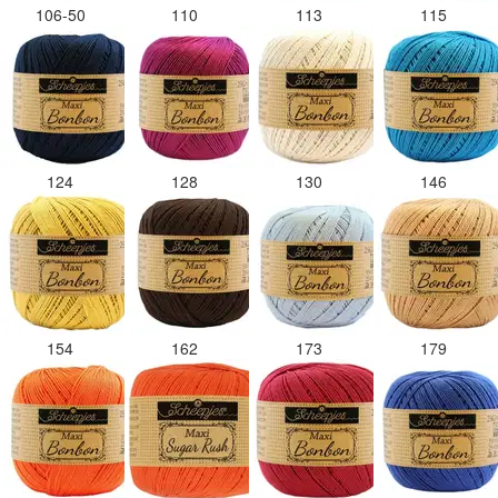
106-50
110
113
115
124
128
130
146
154
162
173
179