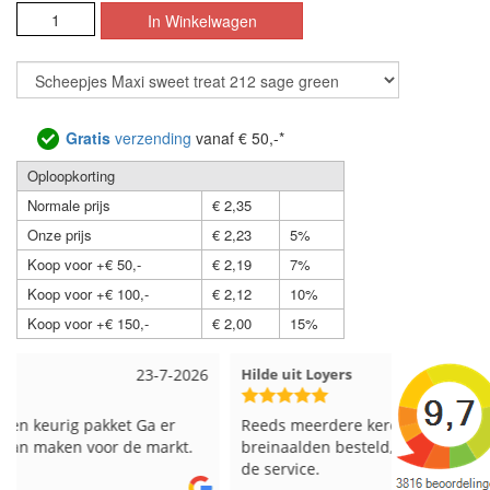
Gratis
verzending
vanaf € 50,-*
Oploopkorting
Normale prijs
€ 2,35
Onze prijs
€ 2,23
5%
Koop voor +€ 50,-
€ 2,19
7%
Koop voor +€ 100,-
€ 2,12
10%
Koop voor +€ 150,-
€ 2,00
15%
Hilde uit Loyers
17-7-2026
Loes uit 
Reeds meerdere keren breigaren en
Snelle leve
breinaalden besteld, altijd heel tevreden over
de service.