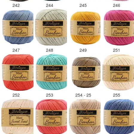
242
244
245
246
247
248
249
251
252
253
254 - 25
255