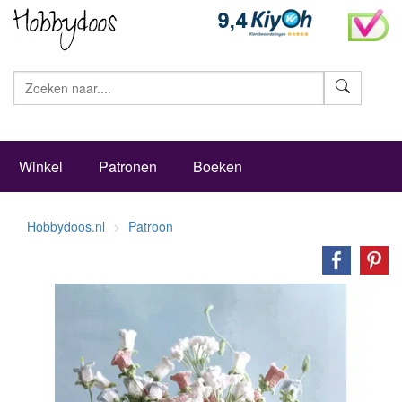
Zoeke
Winkel
Patronen
Boeken
Hobbydoos.nl
Patroon