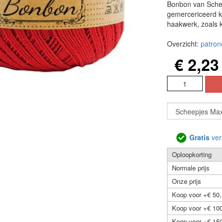
Bonbon van Schee
gemercericeerd ka
haakwerk, zoals k
Overzicht:
patron
€ 2,23
Gratis
ver
Oploopkorting
Normale prijs
Onze prijs
Koop voor +€ 50,
Koop voor +€ 100
Koop voor +€ 150