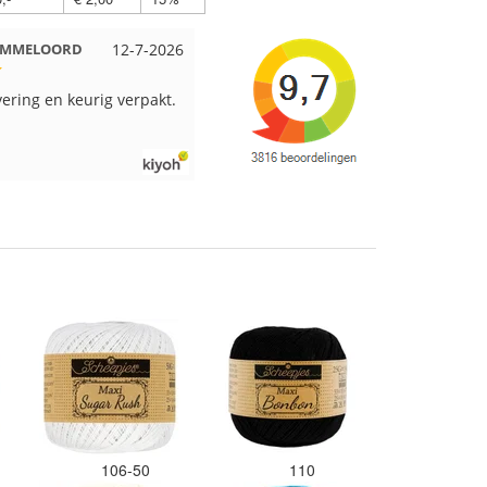
Beuningen
12-7-2026
Wendy uit Amsterdam
11-7-2026
pakt en snelgeleverd
Ruime keus aan viltwol, mooie
kleuren en goede kwaliteit. Snel
verzonden. Enigste wat ik een
beetje jammer vind is dat alles los
in een doos word gedaan. Had
veel verschillende kleuren blauw
en paars besteld en dat word zo
los in een doos gestopt. Geen
kleur codes en de vezels waren in
elkaar gaan zitten. Moet nu zelf
uitzoeken welke kleurcode bij
welke bol hoort. Had ook 3x 50
gram zwart besteld maar door de
andere bollen zitten er nu
verschillende kleuren vezels in
het zwart. Dat vind ik erg jammer.
Als ik nu wil nabestellen moet ik
maar hopen dat ik de juiste
106-50
110