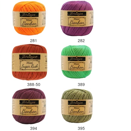
281
282
388-50
389
394
395