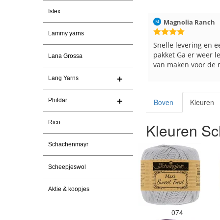
Istex
026
Magnolia Ranch
23-7-2026
Hilde uit Loyers
Lammy yarns
n
Snelle levering en een keurig
Reeds meerdere ker
pakket Ga er weer leuke pakket
en breinaalden beste
Lana Grossa
van maken voor de markt.
tevreden over de ser
Lang Yarns
Phildar
Boven
Kleuren
Rico
Kleuren Sc
Schachenmayr
Scheepjeswol
Aktie & koopjes
074