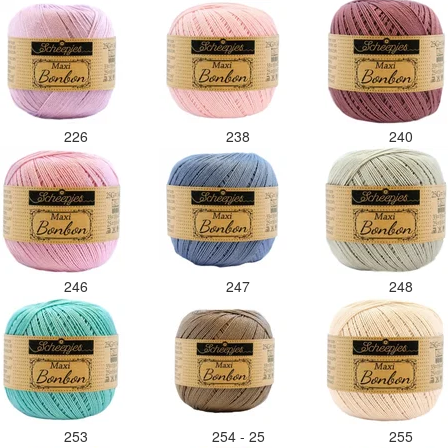
226
238
240
246
247
248
253
254 - 25
255