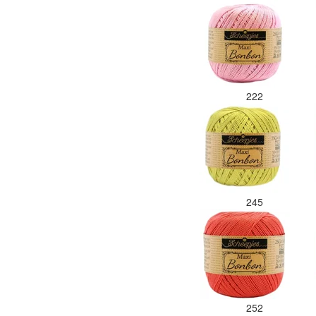
222
245
252