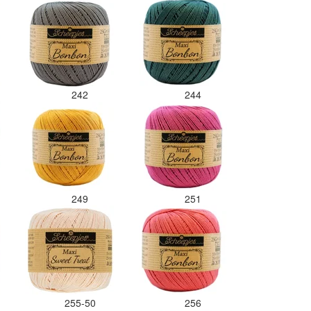
242
244
249
251
255-50
256