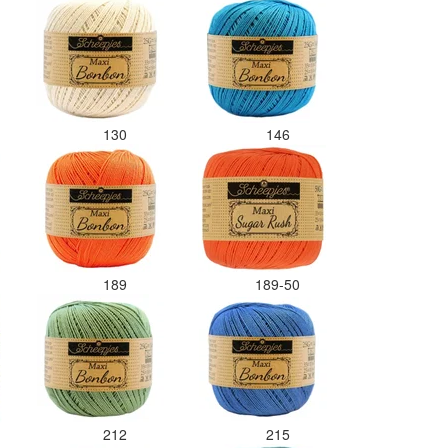
kleurcode bij de juiste bol heb
gedaan. Misschien een tip om de
kleuren apart in te pakken met
een sticker welke kleur het is?
Desondanks zou ik deze shop
zeker wel aanbevelen wat betreft
de viltwol. Goede prijs/kwaliteit
130
146
verhouding.
189
189-50
212
215