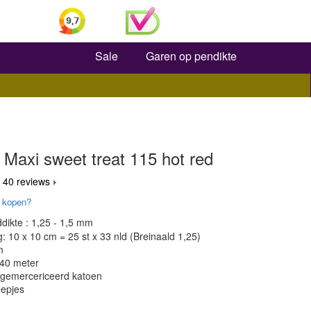
Zoeken
Sale
Garen op pendikte
Maxi sweet treat 115 hot red
 40 reviews
 kopen?
dikte : 1,25 - 1,5 mm
 10 x 10 cm = 25 st x 33 nld (Breinaald 1,25)
m
140 meter
 gemercericeerd katoen
epjes