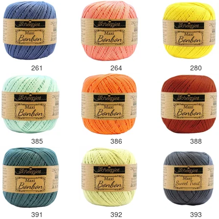
261
264
280
385
386
388
391
392
393