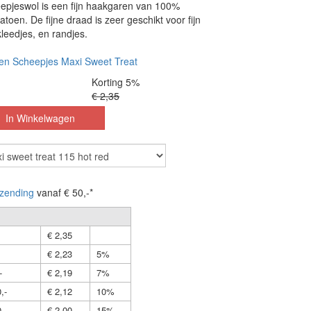
pjeswol is een fijn haakgaren van 100%
toen. De fijne draad is zeer geschikt voor fijn
leedjes, en randjes.
en Scheepjes Maxi Sweet Treat
Korting 5%
€ 2,35
zending
vanaf € 50,-*
€ 2,35
€ 2,23
5%
-
€ 2,19
7%
,-
€ 2,12
10%
,-
€ 2,00
15%