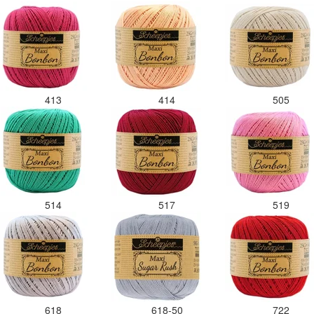
413
414
505
514
517
519
618
618-50
722