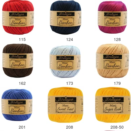
115
124
128
162
173
179
201
208
208-50