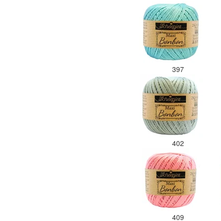
397
402
409