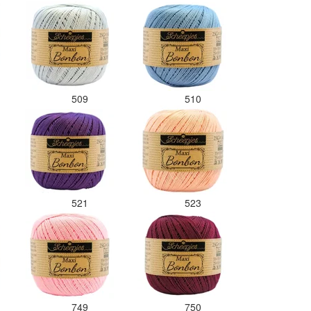
509
510
521
523
749
750