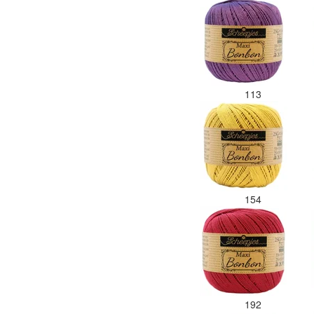
113
154
192