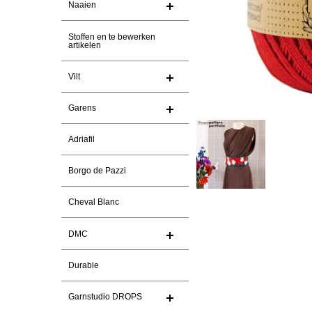
Naaien
Stoffen en te bewerken
artikelen
Vilt
Garens
Adriafil
Borgo de Pazzi
Cheval Blanc
DMC
Durable
Garnstudio DROPS