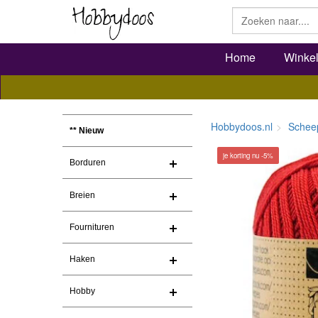
Home
Winke
Hobbydoos.nl
Schee
** Nieuw
je korting nu -5%
Borduren
Breien
Fournituren
Haken
Hobby