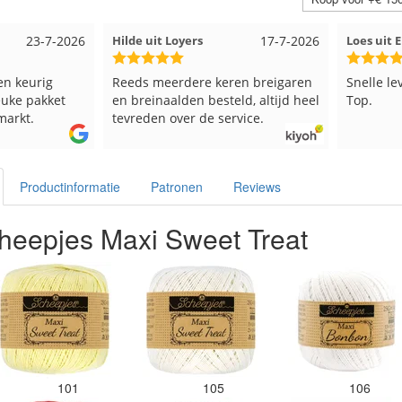
17-7-2026
Loes uit EMMELOORD
12-7-2026
Nell uit 
en breigaren
Snelle levering en keurig verpakt.
Goed ver
ld, altijd heel
Top.
vice.
Productinformatie
Patronen
Reviews
heepjes Maxi Sweet Treat
101
105
106