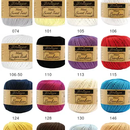
074
101
105
106
106-50
110
113
115
124
128
130
146