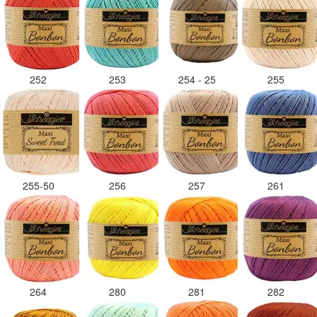
252
253
254 - 25
255
255-50
256
257
261
264
280
281
282