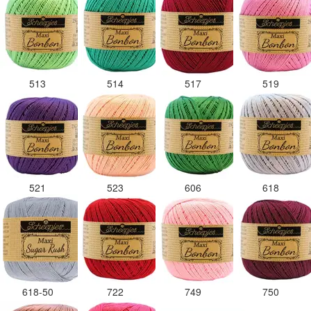
513
514
517
519
521
523
606
618
618-50
722
749
750