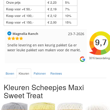
Onze prijs
€ 2,23
5%
Koop voor +€ 50,-
€ 2,19
7%
Koop voor +€ 100,-
€ 2,12
10%
Koop voor +€ 150,-
€ 2,00
15%
Hilde uit Loyers
17-7-2026
Loes uit 
Reeds meerdere keren breigaren en
Snelle leve
breinaalden besteld, altijd heel tevreden over
de service.
Boven
Kleuren
Patronen
Reviews
Kleuren Scheepjes Maxi
Sweet Treat