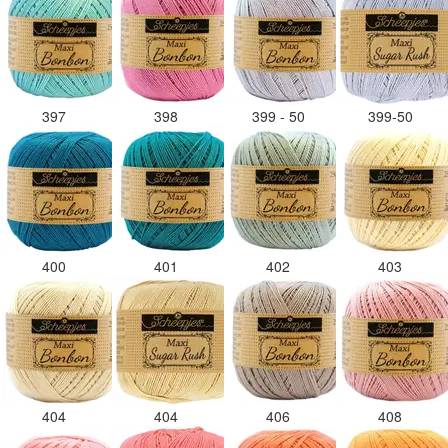
397
398
399 - 50
399-50
400
401
402
403
404
404
406
408