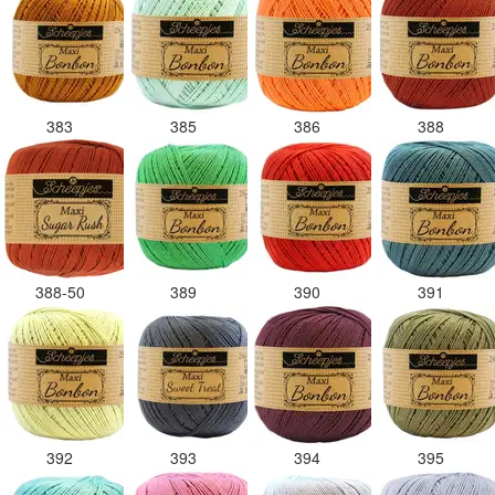
383
385
386
388
388-50
389
390
391
392
393
394
395