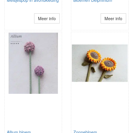
Meisjespop in avondkleding
Bloemen Delphinium
Meer info
Meer info
Allium bloem
Zonnebloem