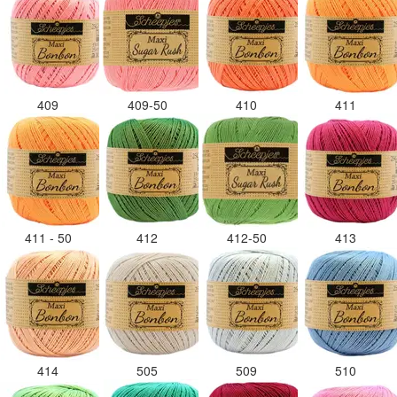
409
409-50
410
411
411 - 50
412
412-50
413
414
505
509
510