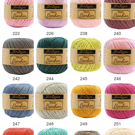
222
226
238
240
242
244
245
246
247
248
249
251