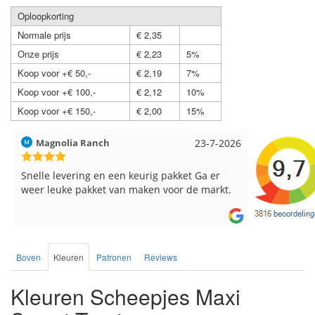
Oploopkorting
Normale prijs
€ 2,35
Onze prijs
€ 2,23
5%
Koop voor +€ 50,-
€ 2,19
7%
Koop voor +€ 100,-
€ 2,12
10%
Koop voor +€ 150,-
€ 2,00
15%
Hilde uit Loyers
17-7-2026
Loes uit 
Reeds meerdere keren breigaren en
Snelle leve
breinaalden besteld, altijd heel tevreden over
de service.
Boven
Kleuren
Patronen
Reviews
Kleuren Scheepjes Maxi