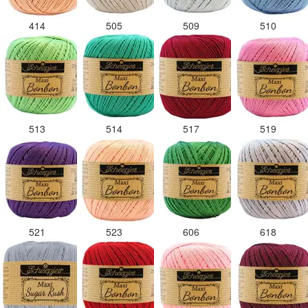
414
505
509
510
513
514
517
519
521
523
606
618