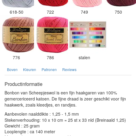
618-50
722
749
750
776
786
stalen
Boven
Kleuren
Patronen
Reviews
Productinformatie
Bonbon van Scheepjeswol is een fijn haakgaren van 100%
gemercericeerd katoen. De fijne draad is zeer geschikt voor fijn
haakwerk, zoals kleedjes, en randjes.
Aanbevolen naalddikte : 1,25 - 1,5 mm
Stekenverhouding: 10 x 10 cm = 25 st x 33 nld (Breinaald 1,25)
Gewicht : 25 gram
Looplengte : ca 140 meter