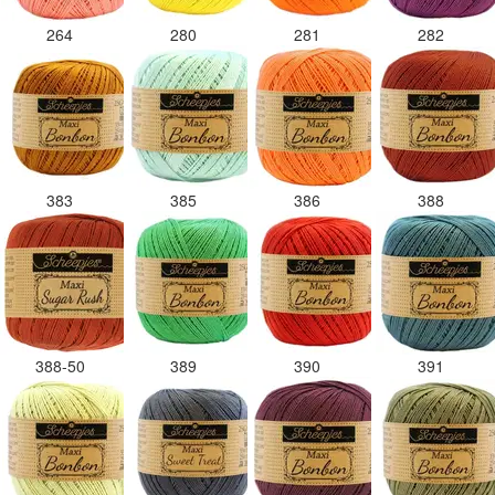
264
280
281
282
383
385
386
388
388-50
389
390
391