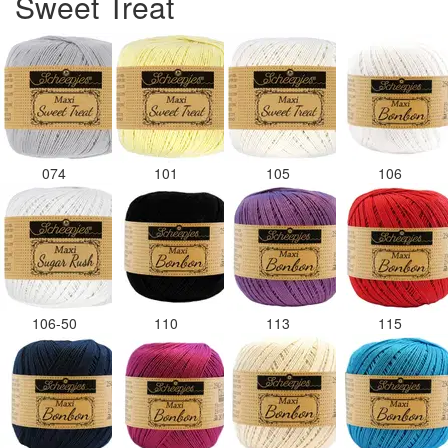
Sweet Treat
074
101
105
106
106-50
110
113
115