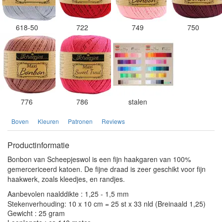
618-50
722
749
750
776
786
stalen
Boven
Kleuren
Patronen
Reviews
Productinformatie
Bonbon van Scheepjeswol is een fijn haakgaren van 100%
gemercericeerd katoen. De fijne draad is zeer geschikt voor fijn
haakwerk, zoals kleedjes, en randjes.
Aanbevolen naalddikte : 1,25 - 1,5 mm
Stekenverhouding: 10 x 10 cm = 25 st x 33 nld (Breinaald 1,25)
Gewicht : 25 gram