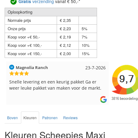
Gratis
verzending
vanaf € 50,-*
Oploopkorting
Normale prijs
€ 2,35
Onze prijs
€ 2,23
5%
Koop voor +€ 50,-
€ 2,19
7%
Koop voor +€ 100,-
€ 2,12
10%
Koop voor +€ 150,-
€ 2,00
15%
Hilde uit Loyers
17-7-2026
Loes uit 
Reeds meerdere keren breigaren en
Snelle leve
breinaalden besteld, altijd heel tevreden over
de service.
Boven
Kleuren
Patronen
Reviews
Kleuren Scheepjes Maxi