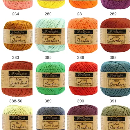
264
280
281
282
383
385
386
388
388-50
389
390
391