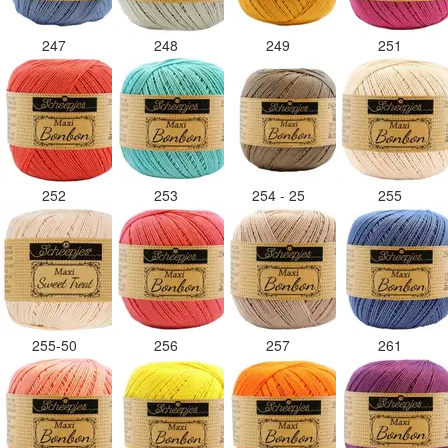
247
248
249
251
252
253
254 - 25
255
255-50
256
257
261