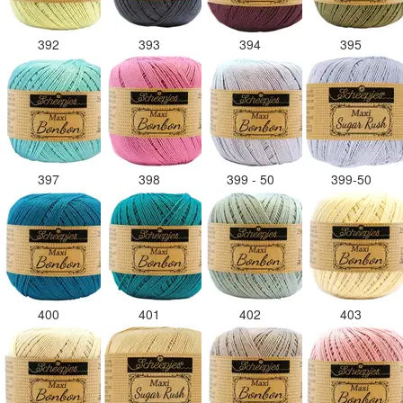
392
393
394
395
397
398
399 - 50
399-50
400
401
402
403