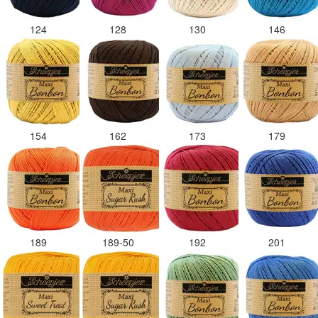
124
128
130
146
154
162
173
179
189
189-50
192
201