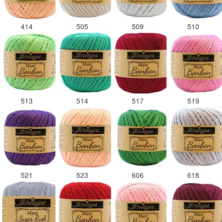
414
505
509
510
513
514
517
519
521
523
606
618