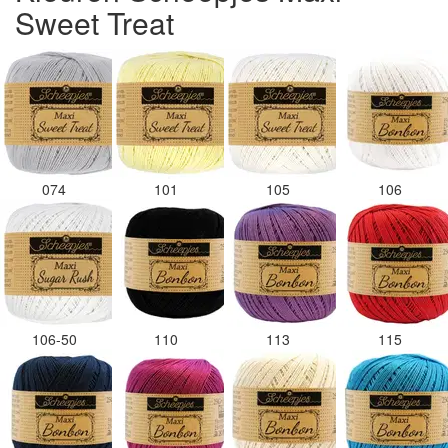
Sweet Treat
074
101
105
106
106-50
110
113
115