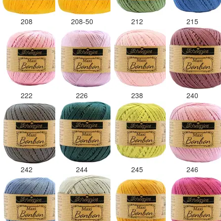
208
208-50
212
215
222
226
238
240
242
244
245
246