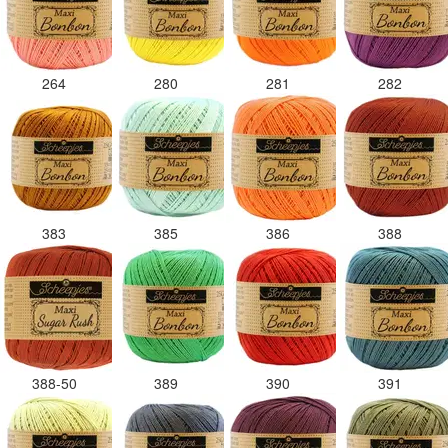
264
280
281
282
383
385
386
388
388-50
389
390
391