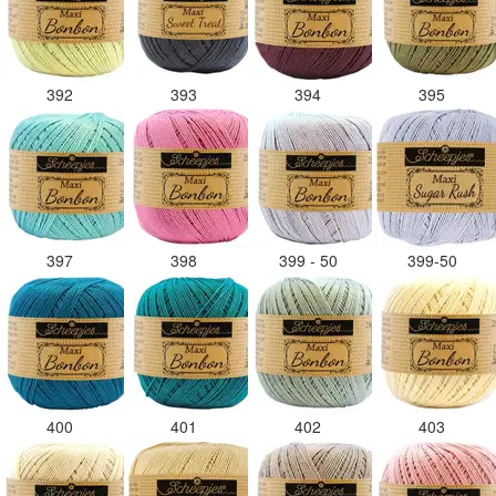
392
393
394
395
397
398
399 - 50
399-50
400
401
402
403