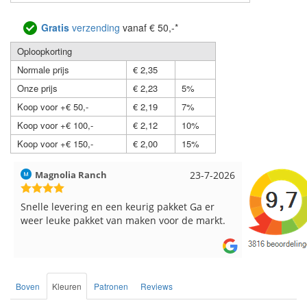
Gratis
verzending
vanaf € 50,-*
Oploopkorting
Normale prijs
€ 2,35
Onze prijs
€ 2,23
5%
Koop voor +€ 50,-
€ 2,19
7%
Koop voor +€ 100,-
€ 2,12
10%
Koop voor +€ 150,-
€ 2,00
15%
Hilde uit Loyers
17-7-2026
Loes uit 
Reeds meerdere keren breigaren en
Snelle leve
breinaalden besteld, altijd heel tevreden over
de service.
Boven
Kleuren
Patronen
Reviews