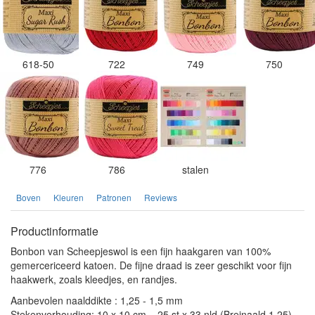
618-50
722
749
750
776
786
stalen
Boven
Kleuren
Patronen
Reviews
Productinformatie
Bonbon van Scheepjeswol is een fijn haakgaren van 100%
gemercericeerd katoen. De fijne draad is zeer geschikt voor fijn
haakwerk, zoals kleedjes, en randjes.
Aanbevolen naalddikte : 1,25 - 1,5 mm
Stekenverhouding: 10 x 10 cm = 25 st x 33 nld (Breinaald 1,25)