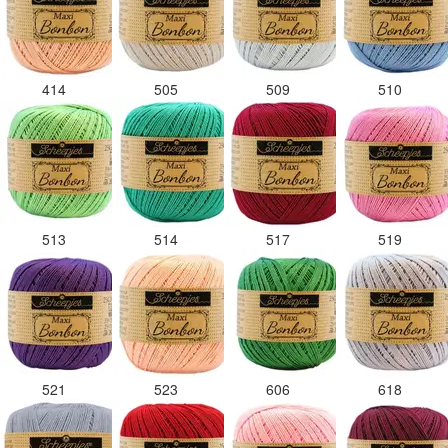
414
505
509
510
513
514
517
519
521
523
606
618