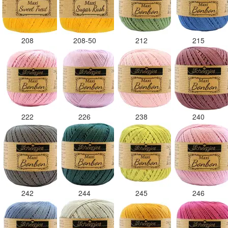
208
208-50
212
215
222
226
238
240
242
244
245
246