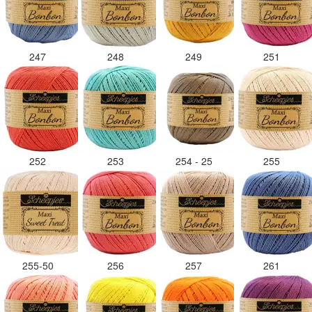
247
248
249
251
252
253
254 - 25
255
255-50
256
257
261