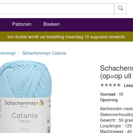
l
Patronen
Boeken
ivm drukte wordt uw bestelling maandag 10 augustus verwerkt.
henmayr
Schachenmayr Catania
Schachenm
(op=op uit 
Lees
Voorraad : 10
Opruiming
Aanbevolen naald
Stekenverhouding:
Gewicht : 50 gra
Looplengte : 125
Machinewas : 40