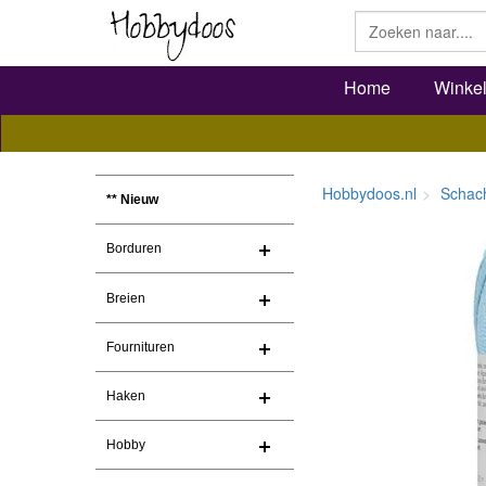
Home
Winke
Hobbydoos.nl
Schac
** Nieuw
Borduren
Breien
Fournituren
Haken
Hobby