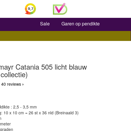
Zoeken
Sale
Garen op pendikte
ayr Catania 505 licht blauw
collectie)
 40 reviews
dikte : 2,5 - 3,5 mm
 10 x 10 cm = 26 st x 36 nld (Breinaald 3)
m
 meter
 graden