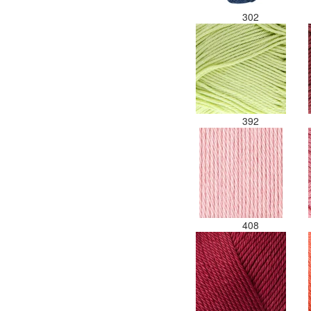
302
392
408