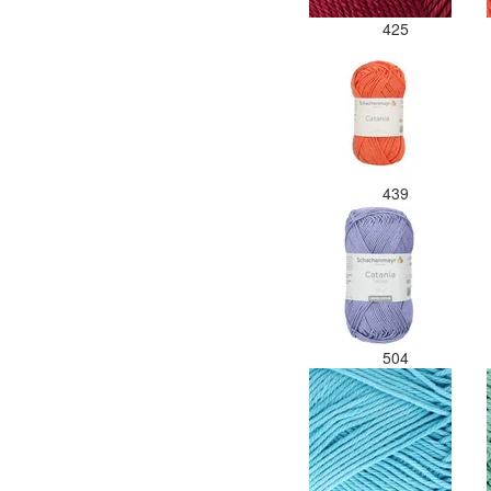
425
439
504