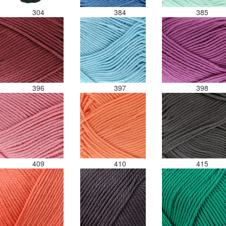
304
384
385
396
397
398
409
410
415