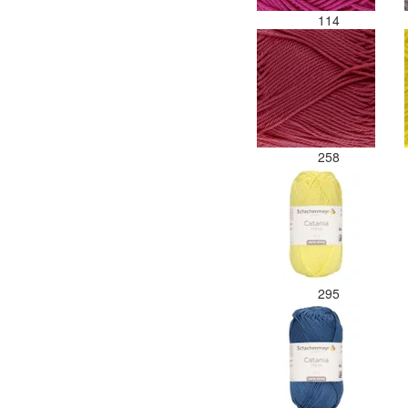
114
258
295