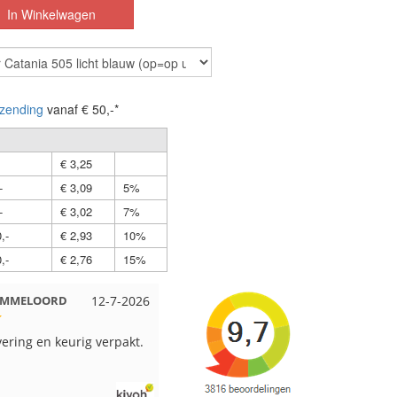
zending
vanaf € 50,-*
€ 3,25
-
€ 3,09
5%
-
€ 3,02
7%
,-
€ 2,93
10%
,-
€ 2,76
15%
 EMMELOORD
12-7-2026
Nell uit Beuningen
12-7-2026
vering en keurig verpakt.
Goed verpakt en snelgeleverd