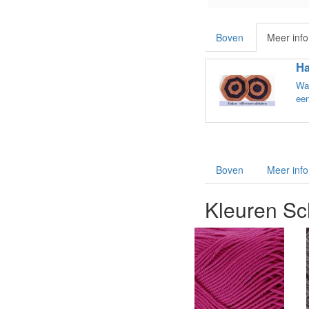
e
Boven
Meer info
Ha
Wat
een
Boven
Meer info
Kleuren S