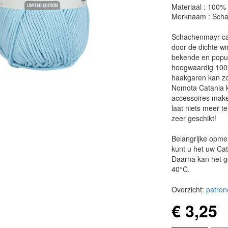
Materiaal : 100%
Merknaam : Sch
Schachenmayr cat
door de dichte w
bekende en popul
hoogwaardig 100
haakgaren kan zo
Nomota Catania k
accessoires make
laat niets meer 
zeer geschikt!
Belangrijke opme
kunt u het uw Ca
Daarna kan het g
40°C.
Overzicht:
patron
€ 3,25