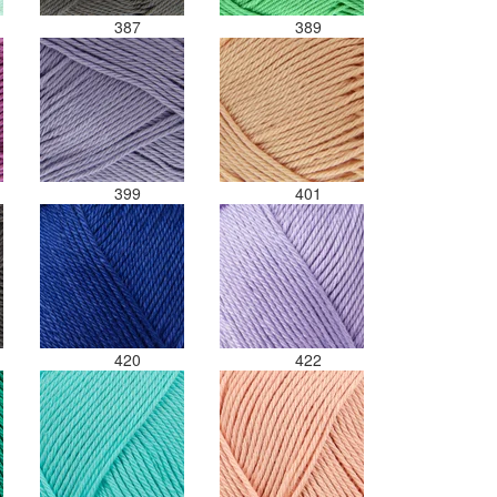
387
389
399
401
420
422