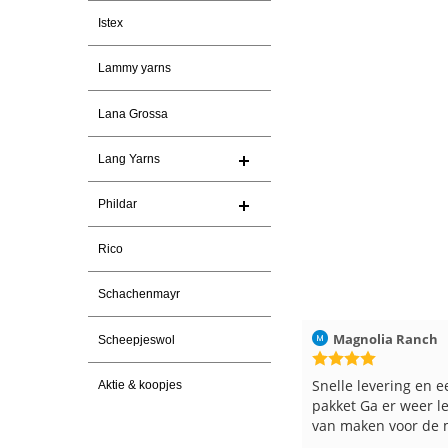
Istex
Lammy yarns
Lana Grossa
Lang Yarns
Phildar
Rico
Schachenmayr
aag
Christel Vanderlinden
30-7-2026
Magnolia Ranch
Scheepjeswol
Snelle levering. En prima garen
Snelle levering en e
Aktie & koopjes
pakket Ga er weer l
van maken voor de 
les