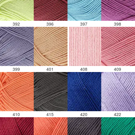
392
396
397
398
399
401
408
409
410
415
420
422