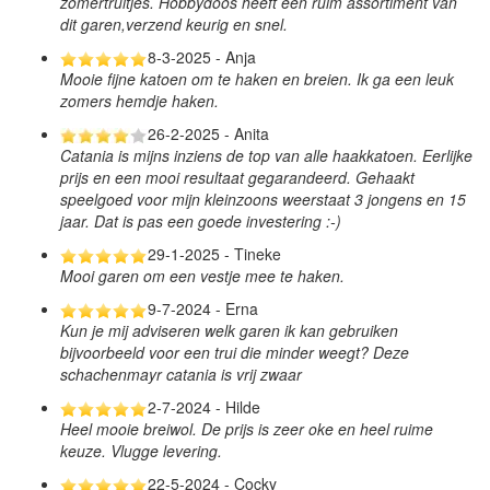
zomertruitjes. Hobbydoos heeft een ruim assortiment van
dit garen,verzend keurig en snel.
8-3-2025 - Anja
Mooie fijne katoen om te haken en breien. Ik ga een leuk
zomers hemdje haken.
26-2-2025 - Anita
Catania is mijns inziens de top van alle haakkatoen. Eerlijke
prijs en een mooi resultaat gegarandeerd. Gehaakt
speelgoed voor mijn kleinzoons weerstaat 3 jongens en 15
jaar. Dat is pas een goede investering :-)
29-1-2025 - Tineke
Mooi garen om een vestje mee te haken.
9-7-2024 - Erna
Kun je mij adviseren welk garen ik kan gebruiken
bijvoorbeeld voor een trui die minder weegt? Deze
schachenmayr catania is vrij zwaar
2-7-2024 - Hilde
Heel mooie breiwol. De prijs is zeer oke en heel ruime
keuze. Vlugge levering.
22-5-2024 - Cocky