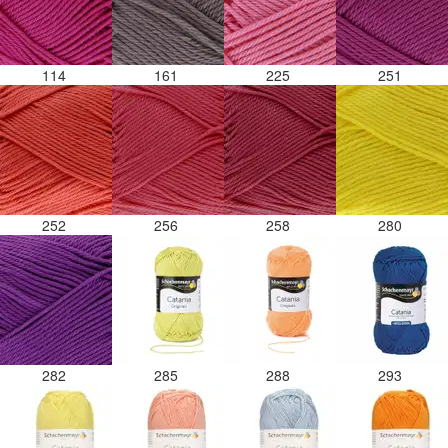
114
161
225
251
252
256
258
280
282
285
288
293