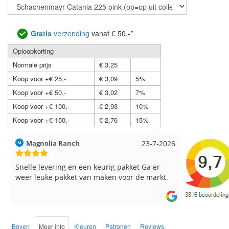
Gratis
verzending
vanaf € 50,-*
Oploopkorting
Normale prijs
€ 3,25
Koop voor +€ 25,-
€ 3,09
5%
Koop voor +€ 50,-
€ 3,02
7%
Koop voor +€ 100,-
€ 2,93
10%
Koop voor +€ 150,-
€ 2,76
15%
23-7-2026
Hilde uit Loyers
17-7-2
ig pakket Ga er
Reeds meerdere keren breigaren en
n voor de markt.
breinaalden besteld, altijd heel tevreden o
de service.
Boven
Meer info
Kleuren
Patronen
Reviews