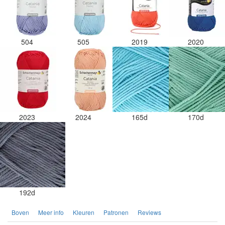
504
505
2019
2020
2023
2024
165d
170d
192d
Boven
Meer info
Kleuren
Patronen
Reviews