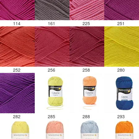
114
161
225
251
252
256
258
280
282
285
288
293