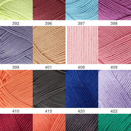
392
396
397
398
399
401
408
409
410
415
420
422