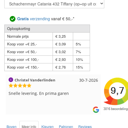
Gratis
verzending
vanaf € 50,-*
Oploopkorting
Normale prijs
€ 3,25
Koop voor +€ 25,-
€ 3,09
5%
Koop voor +€ 50,-
€ 3,02
7%
Koop voor +€ 100,-
€ 2,93
10%
Koop voor +€ 150,-
€ 2,76
15%
30-7-2026
Magnolia Ranch
23-7-2026
H
Snelle levering en een keurig pakket Ga er
weer leuke pakket van maken voor de markt.
b
d
Boven
Meer info
Kleuren
Patronen
Reviews