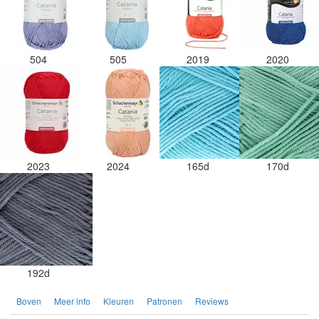
504
505
2019
2020
2023
2024
165d
170d
192d
Boven
Meer info
Kleuren
Patronen
Reviews