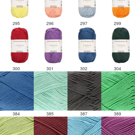
295
296
297
299
300
301
302
304
384
385
387
389