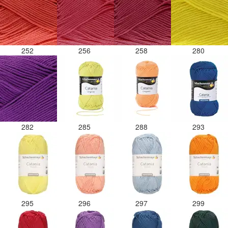
252
256
258
280
282
285
288
293
295
296
297
299