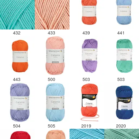
432
433
439
441
443
500
503
503
504
505
2019
2020