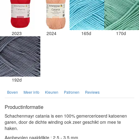
2023
2024
165d
170d
192d
Boven
Meer info
Kleuren
Patronen
Reviews
Productinformatie
Schachenmayr catania is een 100% gemercericeerd katoenen
garen, door de dichte winding ook zeer geschikt om mee te
haken.
Aanbevolen naalddikte : 2,5 - 3,5 mm