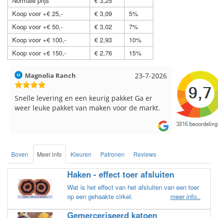
Normale prijs
€ 3,25
Koop voor +€ 25,-
€ 3,09
5%
Koop voor +€ 50,-
€ 3,02
7%
Koop voor +€ 100,-
€ 2,93
10%
Koop voor +€ 150,-
€ 2,76
15%
-7-2026
Hilde uit Loyers
17-7-2026
Loe
 er
Reeds meerdere keren breigaren en
Snel
arkt.
breinaalden besteld, altijd heel tevreden over
de service.
Boven
Meer info
Kleuren
Patronen
Reviews
Haken - effect toer afsluiten
Wat is het effect van het afsluiten van een toer
op een gehaakte cirkel.
meer info..
Gemerceriseerd katoen