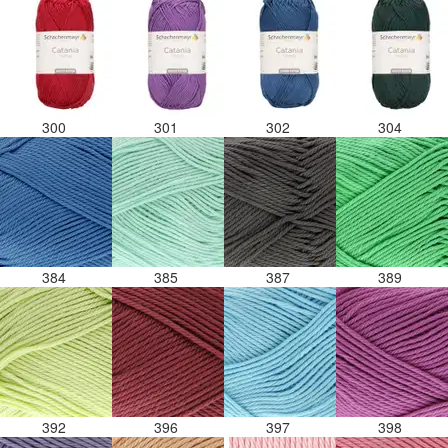
300
301
302
304
384
385
387
389
392
396
397
398