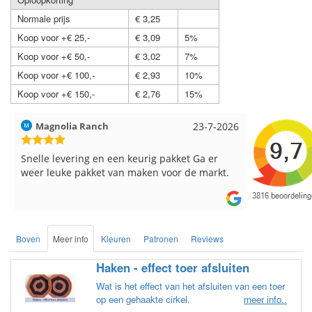
Normale prijs
€ 3,25
Koop voor +€ 25,-
€ 3,09
5%
Koop voor +€ 50,-
€ 3,02
7%
Koop voor +€ 100,-
€ 2,93
10%
Koop voor +€ 150,-
€ 2,76
15%
ia Ranch
23-7-2026
Hilde uit Loyers
ering en een keurig pakket Ga er
Reeds meerdere keren br
 pakket van maken voor de markt.
breinaalden besteld, altij
de service.
Boven
Meer info
Kleuren
Patronen
Reviews
Haken - effect toer afsluiten
Wat is het effect van het afsluiten van een toer
op een gehaakte cirkel.
meer info..