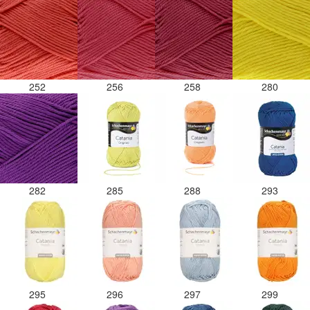
252
256
258
280
282
285
288
293
295
296
297
299