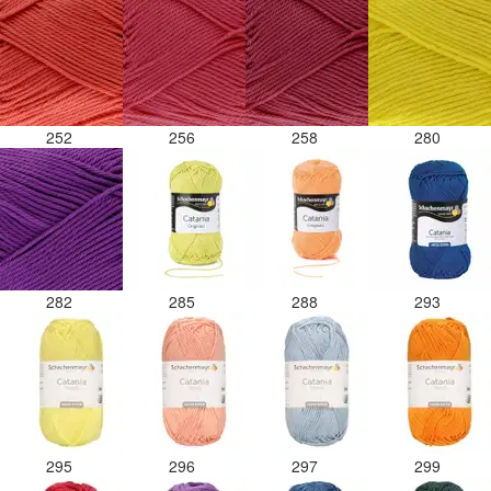
252
256
258
280
282
285
288
293
295
296
297
299