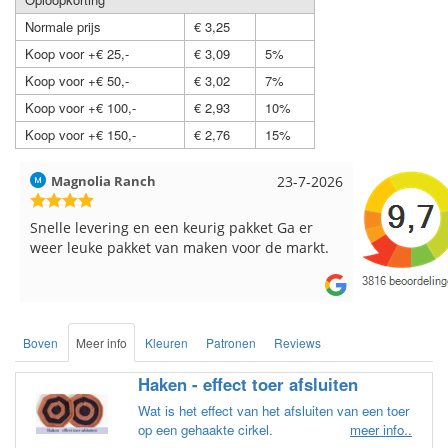
Normale prijs
€ 3,25
Koop voor +€ 25,-
€ 3,09
5%
Koop voor +€ 50,-
€ 3,02
7%
Koop voor +€ 100,-
€ 2,93
10%
Koop voor +€ 150,-
€ 2,76
15%
Hilde uit Loyers
17-7-2026
Loes uit 
Reeds meerdere keren breigaren en
Snelle leve
breinaalden besteld, altijd heel tevreden over
de service.
Boven
Meer info
Kleuren
Patronen
Reviews
Haken - effect toer afsluiten
Wat is het effect van het afsluiten van een toer
op een gehaakte cirkel.
meer info..