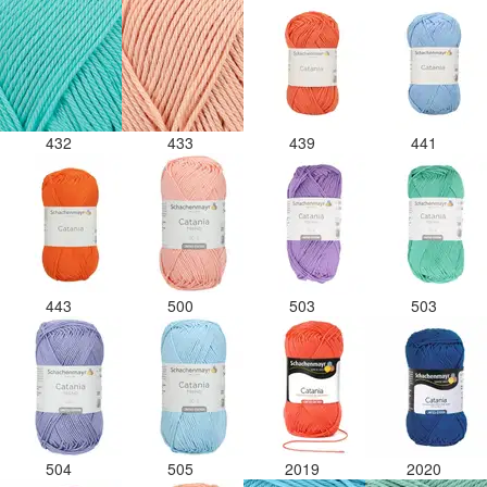
432
433
439
441
443
500
503
503
504
505
2019
2020