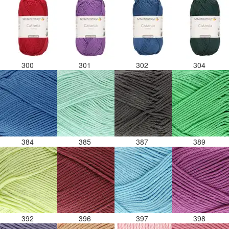
300
301
302
304
384
385
387
389
392
396
397
398