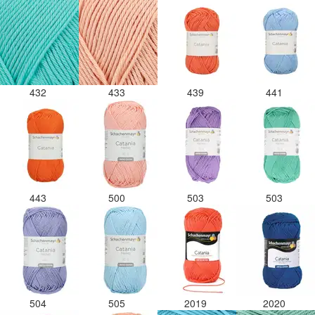
432
433
439
441
443
500
503
503
504
505
2019
2020