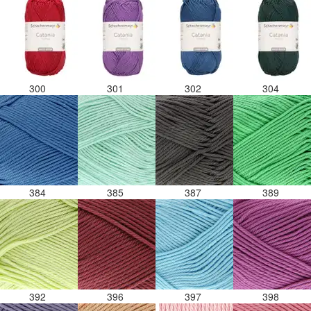
300
301
302
304
384
385
387
389
392
396
397
398