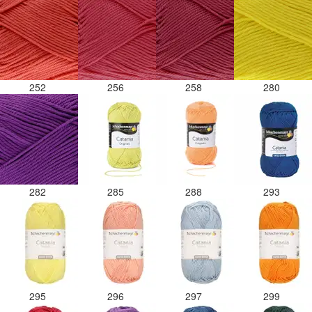
252
256
258
280
282
285
288
293
295
296
297
299