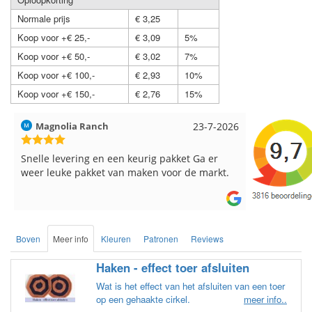
Normale prijs
€ 3,25
Koop voor +€ 25,-
€ 3,09
5%
Koop voor +€ 50,-
€ 3,02
7%
Koop voor +€ 100,-
€ 2,93
10%
Koop voor +€ 150,-
€ 2,76
15%
Magnolia Ranch
23-7-2026
Hilde uit L
Snelle levering en een keurig pakket Ga er
Reeds meer
weer leuke pakket van maken voor de markt.
breinaalden
de service.
Boven
Meer info
Kleuren
Patronen
Reviews
Haken - effect toer afsluiten
Wat is het effect van het afsluiten van een toer
op een gehaakte cirkel.
meer info..