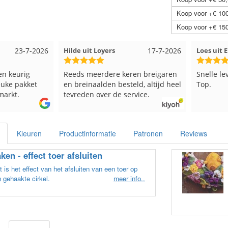
Koop voor +€ 100
Koop voor +€ 150
oyers
17-7-2026
Loes uit EMMELOORD
12-7-2026
dere keren breigaren
Snelle levering en keurig verpakt.
den besteld, altijd heel
Top.
er de service.
Kleuren
Productinformatie
Patronen
Reviews
ken - effect toer afsluiten
 is het effect van het afsluiten van een toer op
 gehaakte cirkel.
meer info..