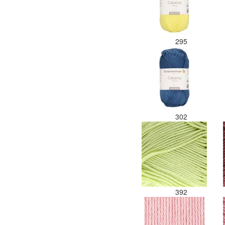
295
302
392