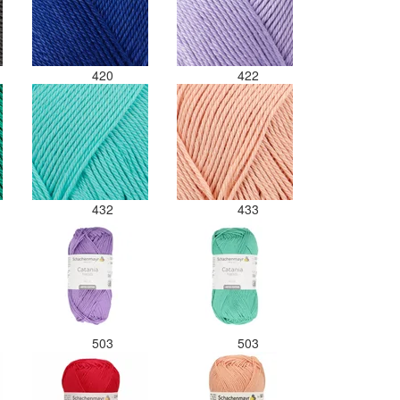
420
422
432
433
503
503