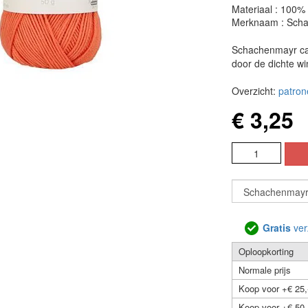
Materiaal : 100%
Merknaam : Sch
Schachenmayr cat
door de dichte w
Overzicht:
patron
€ 3,25
Gratis
ver
Oploopkorting
Normale prijs
Koop voor +€ 25,
Koop voor +€ 50,