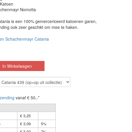
 Katoen
achenmayr Nomotta
ania is een 100% gemercericeerd katoenen garen,
inding ook zeer geschikt om mee te haken.
en Schachenmayr Catania
zending
vanaf € 50,-*
€ 3,25
-
€ 3,09
5%
-
€ 3,02
7%