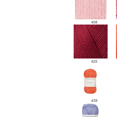
408
425
439