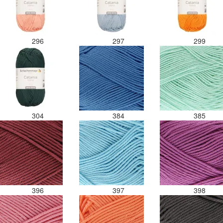
296
297
299
304
384
385
396
397
398