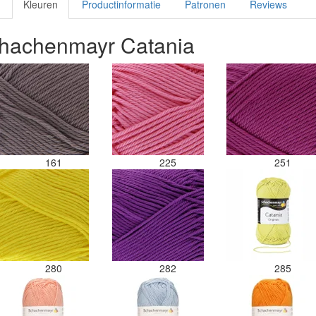
Kleuren
Productinformatie
Patronen
Reviews
chachenmayr Catania
161
225
251
280
282
285