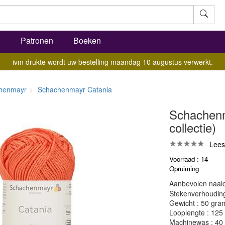
l
Patronen
Boeken
ivm drukte wordt uw bestelling maandag 10 augustus verwerkt.
henmayr
Schachenmayr Catania
Schachenm
collectie)
Lees
Voorraad : 14
Opruiming
Aanbevolen naald
Stekenverhouding:
Gewicht : 50 gra
Looplengte : 125
Machinewas : 40