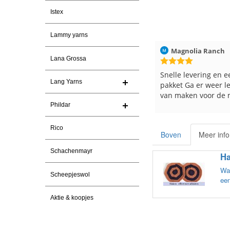
Istex
Lammy yarns
den
30-7-2026
Magnolia Ranch
23-7-2026
Hilde uit L
Lana Grossa
rima garen
Snelle levering en een keurig
Reeds meer
Lang Yarns
pakket Ga er weer leuke pakket
en breinaal
van maken voor de markt.
tevreden ov
Phildar
Rico
Boven
Meer info
Schachenmayr
Ha
Wat
Scheepjeswol
een
Aktie & koopjes