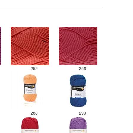
Als ik nu wil nabestellen mo
maar hopen dat ik de juiste
kleurcode bij de juiste bol 
gedaan. Misschien een tip 
kleuren apart in te pakken 
een sticker welke kleur het i
Desondanks zou ik deze sh
zeker wel aanbevelen wat be
de viltwol. Goede prijs/kwali
verhouding.
252
256
288
293