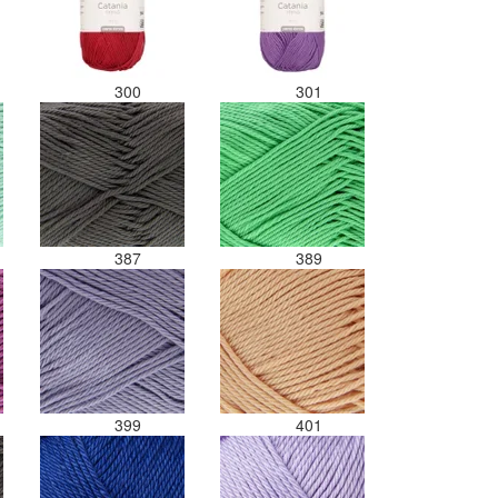
300
301
387
389
399
401