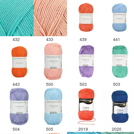
432
433
439
441
443
500
503
503
504
505
2019
2020