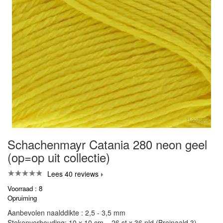
Schachenmayr Catania 280 neon geel
(op=op uit collectie)
Lees 40 reviews
Voorraad : 8
Opruiming
Aanbevolen naalddikte : 2,5 - 3,5 mm
Stekenverhouding: 10 x 10 cm = 26 st x 36 nld (Breinaald 3)