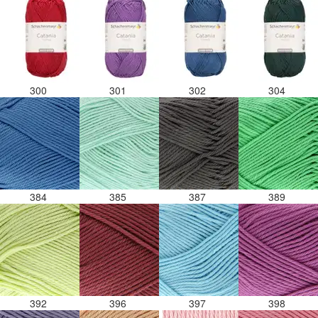
300
301
302
304
384
385
387
389
392
396
397
398