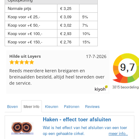
Normale prijs
€ 3,25
Koop voor +€ 25,-
€ 3,09
5%
Koop voor +€ 50,-
€ 3,02
7%
Koop voor +€ 100,-
€ 2,93
10%
Koop voor +€ 150,-
€ 2,76
15%
it Loyers
17-7-2026
Loes uit EMMELOORD
meerdere keren breigaren en
Snelle levering en keu
alden besteld, altijd heel tevreden over
vice.
Boven
Meer info
Kleuren
Patronen
Reviews
Haken - effect toer afsluiten
Wat is het effect van het afsluiten van een toer
op een gehaakte cirkel.
meer info..