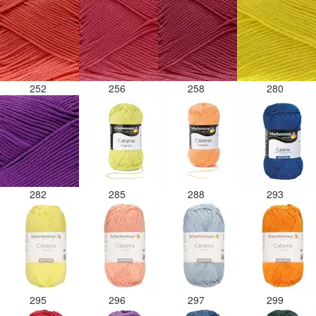
252
256
258
280
282
285
288
293
295
296
297
299