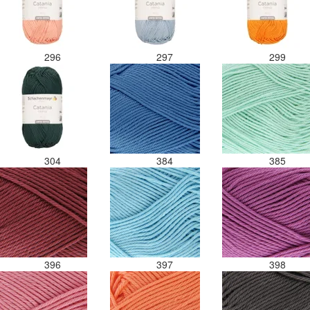
296
297
299
304
384
385
396
397
398