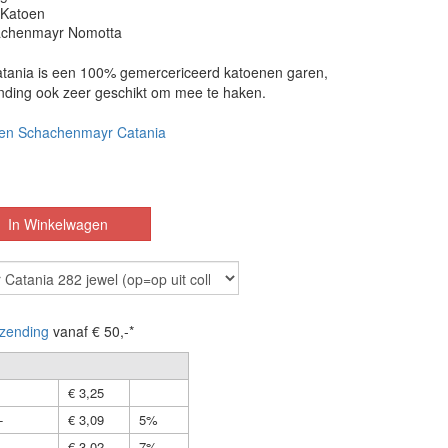
 Katoen
achenmayr Nomotta
ania is een 100% gemercericeerd katoenen garen,
inding ook zeer geschikt om mee te haken.
en Schachenmayr Catania
zending
vanaf € 50,-*
€ 3,25
-
€ 3,09
5%
-
€ 3,02
7%