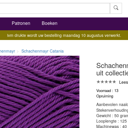
l
Patronen
Boeken
ivm drukte wordt uw bestelling maandag 10 augustus verwerkt.
henmayr
Schachenmayr Catania
Schachenm
uit collecti
Lees
Voorraad : 13
Opruiming
Aanbevolen naald
Stekenverhouding:
Gewicht : 50 gra
Looplengte : 125
Machinewas : 40