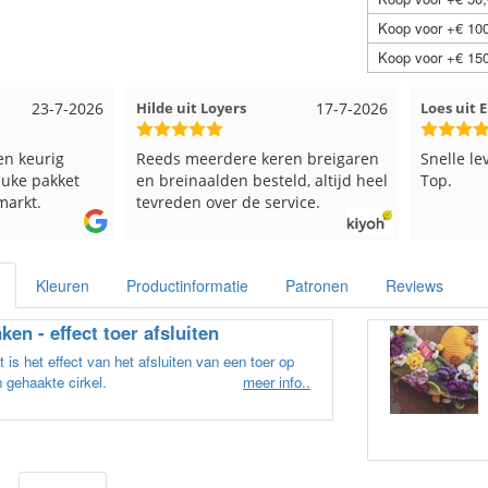
Koop voor +€ 100
Koop voor +€ 150
rs
17-7-2026
Loes uit EMMELOORD
12-7-2026
Ne
re keren breigaren
Snelle levering en keurig verpakt.
Go
 besteld, altijd heel
Top.
 de service.
Kleuren
Productinformatie
Patronen
Reviews
ken - effect toer afsluiten
 is het effect van het afsluiten van een toer op
 gehaakte cirkel.
meer info..