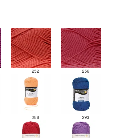
Als ik nu wil nabestellen moet 
maar hopen dat ik de juiste
kleurcode bij de juiste bol heb
gedaan. Misschien een tip om
kleuren apart in te pakken me
een sticker welke kleur het is?
Desondanks zou ik deze shop
zeker wel aanbevelen wat betr
de viltwol. Goede prijs/kwalitei
verhouding.
252
256
288
293