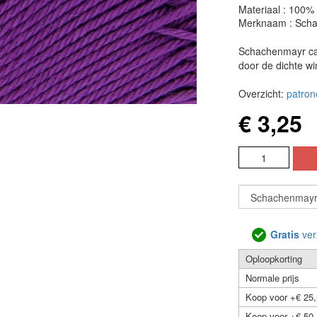
Materiaal : 100%
Merknaam : Sch
Schachenmayr cat
door de dichte w
Overzicht:
patron
€ 3,25
Gratis
ver
Oploopkorting
Normale prijs
Koop voor +€ 25,
Koop voor +€ 50,