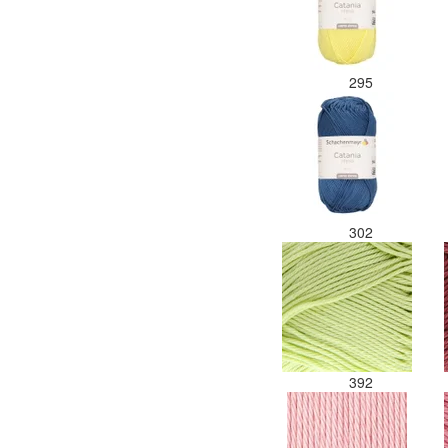
295
302
392