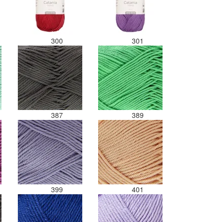
300
301
387
389
399
401