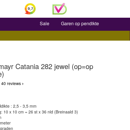
Zoeken
Sale
Garen op pendikte
ayr Catania 282 jewel (op=op
e)
 40 reviews
dikte : 2,5 - 3,5 mm
 10 x 10 cm = 26 st x 36 nld (Breinaald 3)
m
 meter
 graden