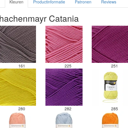
Kleuren
Productinformatie
Patronen
Reviews
chachenmayr Catania
161
225
251
280
282
285