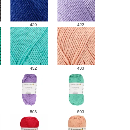
420
422
432
433
503
503