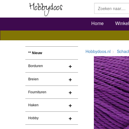
Home
Winke
Hobbydoos.nl
Schac
** Nieuw
Borduren
Breien
Fournituren
Haken
Hobby