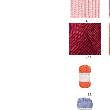
408
425
439