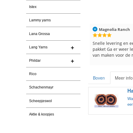
Istex
Lammy yarns
30-7-2026
Magnolia Ranch
23-7-2026
Hilde uit Loye
Lana Grossa
a garen
Snelle levering en een keurig
Reeds meerde
Lang Yarns
pakket Ga er weer leuke pakket
en breinaalden
van maken voor de markt.
tevreden over
Phildar
Rico
Boven
Meer info
Schachenmayr
Ha
Wat
Scheepjeswol
een
Aktie & koopjes