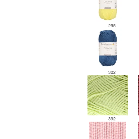
295
302
392