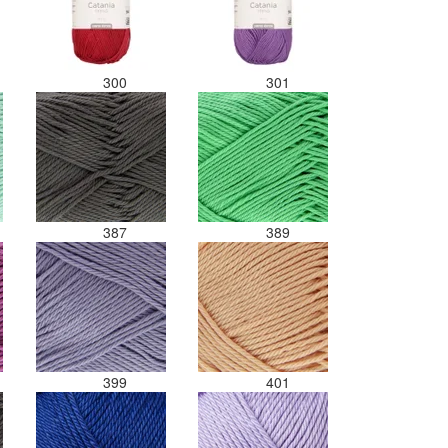
300
301
387
389
399
401