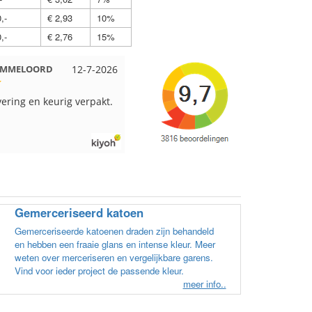
,-
€ 2,93
10%
,-
€ 2,76
15%
2-7-2026
Nell uit Beuningen
12-7-2026
Wendy uit Ams
erpakt.
Goed verpakt en snelgeleverd
Ruime keus aan
kleuren en goed
verzonden. Enig
beetje jammer v
in een doos wo
veel verschille
en paars beste
los in een doos
Gemerceriseerd katoen
kleur codes en 
elkaar gaan zit
Gemerceriseerde katoenen draden zijn behandeld
uitzoeken welke
en hebben een fraaie glans en intense kleur. Meer
welke bol hoort
weten over merceriseren en vergelijkbare garens.
gram zwart bes
Vind voor ieder project de passende kleur.
andere bollen z
meer info..
verschillende k
het zwart. Dat 