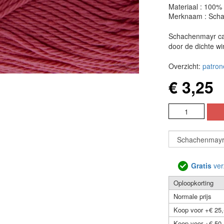
Materiaal : 100%
Merknaam : Sch
Schachenmayr cat
door de dichte w
Overzicht:
patron
€ 3,25
Gratis
ver
Oploopkorting
Normale prijs
Koop voor +€ 25,
Koop voor +€ 50,