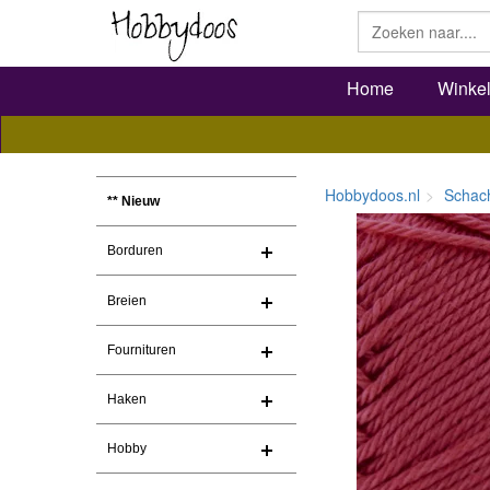
Home
Winke
Hobbydoos.nl
Schac
** Nieuw
Borduren
Breien
Fournituren
Haken
Hobby