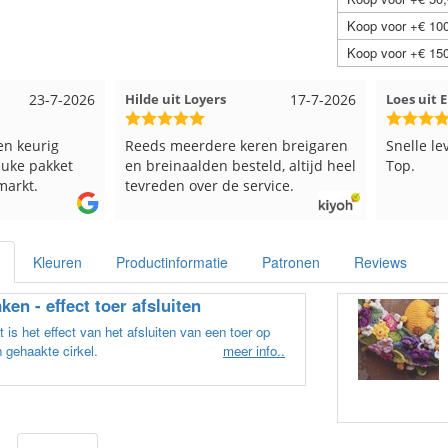
Koop voor +€ 100
Koop voor +€ 150
Hilde uit Loyers
17-7-2026
Loes uit EMMELOORD
1
Reeds meerdere keren breigaren
Snelle levering en keurig v
en breinaalden besteld, altijd heel
Top.
tevreden over de service.
Kleuren
Productinformatie
Patronen
Reviews
ken - effect toer afsluiten
 is het effect van het afsluiten van een toer op
 gehaakte cirkel.
meer info..