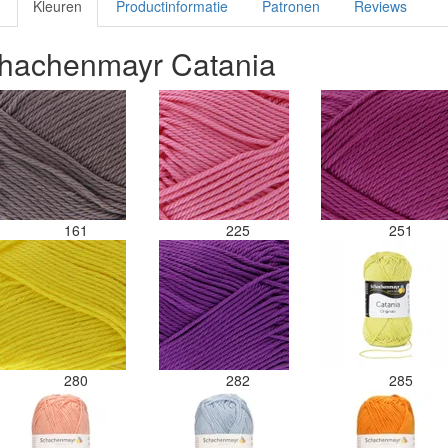
Kleuren
Productinformatie
Patronen
Reviews
chachenmayr Catania
161
225
251
280
282
285