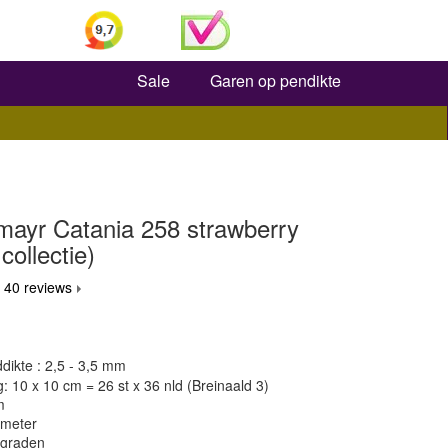
Zoeken
Sale
Garen op pendikte
ayr Catania 258 strawberry
collectie)
 40 reviews
dikte : 2,5 - 3,5 mm
 10 x 10 cm = 26 st x 36 nld (Breinaald 3)
m
 meter
 graden