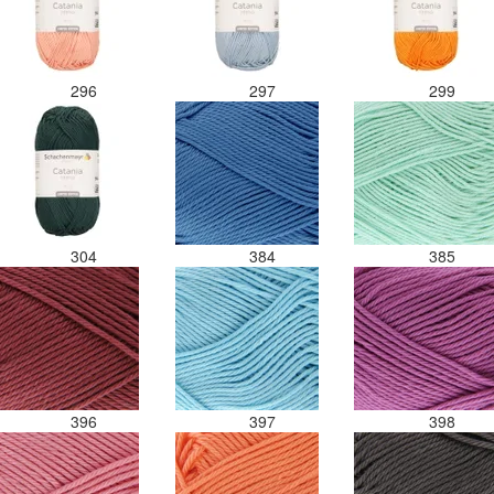
296
297
299
304
384
385
396
397
398