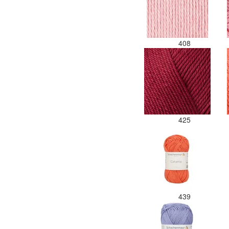
408
425
439