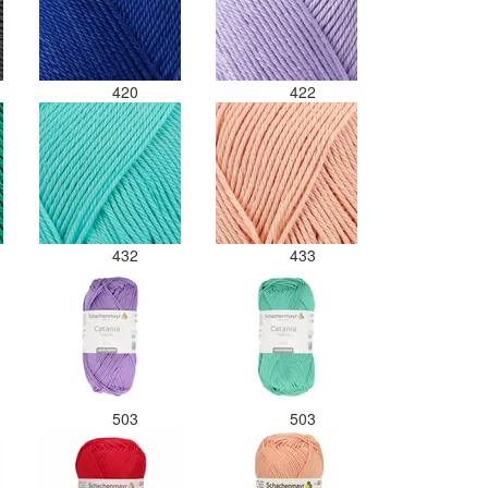
420
422
432
433
503
503