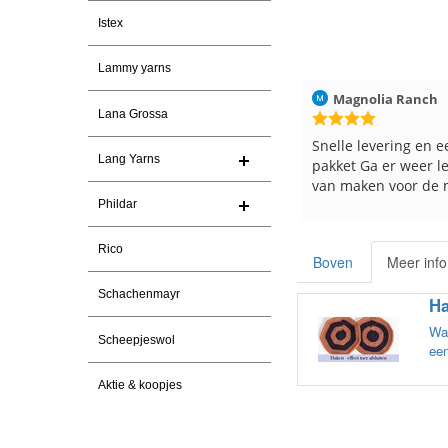
Istex
Lammy yarns
el Vanderlinden
30-7-2026
Magnolia Ranch
23-7-2026
Lana Grossa
vering. En prima garen
Snelle levering en een keurig
Lang Yarns
pakket Ga er weer leuke pakket
van maken voor de markt.
Phildar
Rico
Boven
Meer info
Schachenmayr
Ha
Wat
Scheepjeswol
een
Aktie & koopjes