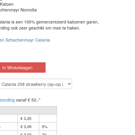
 Katoen
achenmayr Nomotta
ania is een 100% gemercericeerd katoenen garen,
inding ook zeer geschikt om mee te haken.
en Schachenmayr Catania
zending
vanaf € 50,-*
€ 3,25
-
€ 3,09
5%
-
€ 3,02
7%