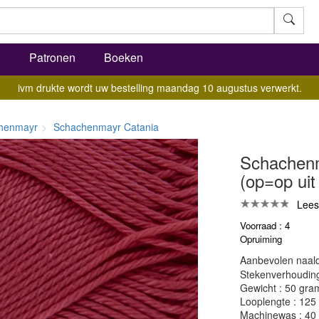
l
Patronen
Boeken
ivm drukte wordt uw bestelling maandag 10 augustus verwerkt.
henmayr
Schachenmayr Catania
Schachenm
(op=op uit 
Lees
Voorraad : 4
Opruiming
Aanbevolen naald
Stekenverhouding:
Gewicht : 50 gra
Looplengte : 125
Machinewas : 40