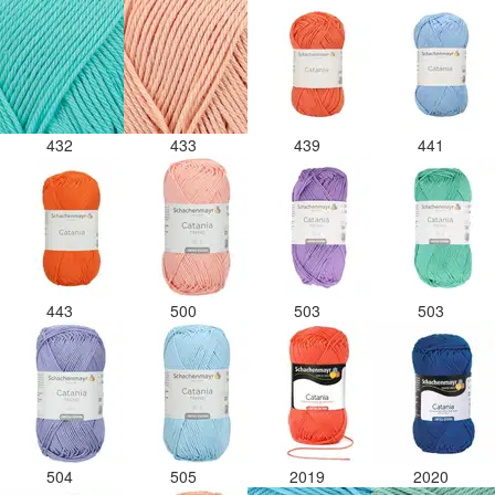
432
433
439
441
443
500
503
503
504
505
2019
2020