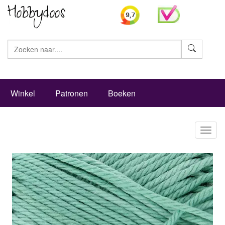
Zoeke
Winkel
Patronen
Boeken
Toggl
naviga