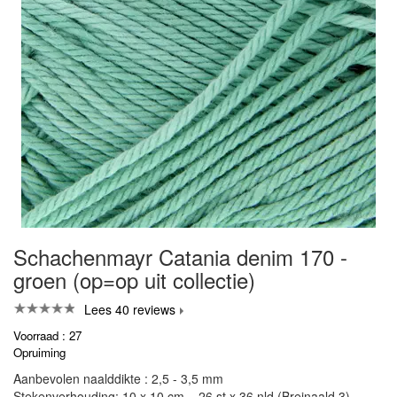
Schachenmayr Catania denim 170 -
groen (op=op uit collectie)
Lees 40 reviews
Voorraad : 27
Opruiming
Aanbevolen naalddikte : 2,5 - 3,5 mm
Stekenverhouding: 10 x 10 cm = 26 st x 36 nld (Breinaald 3)