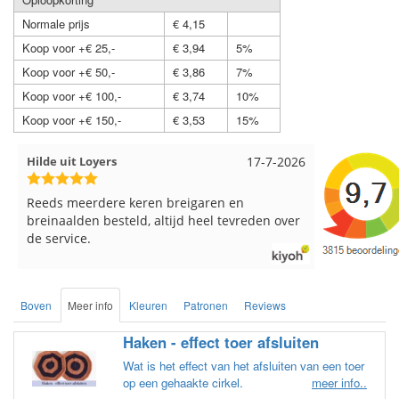
Normale prijs
€ 4,15
Koop voor +€ 25,-
€ 3,94
5%
Koop voor +€ 50,-
€ 3,86
7%
Koop voor +€ 100,-
€ 3,74
10%
Koop voor +€ 150,-
€ 3,53
15%
17-7-2026
Loes uit EMMELOORD
12-7-2
garen en
Snelle levering en keurig verpakt. Top.
 heel tevreden over
Boven
Meer info
Kleuren
Patronen
Reviews
Haken - effect toer afsluiten
Wat is het effect van het afsluiten van een toer
op een gehaakte cirkel.
meer info..