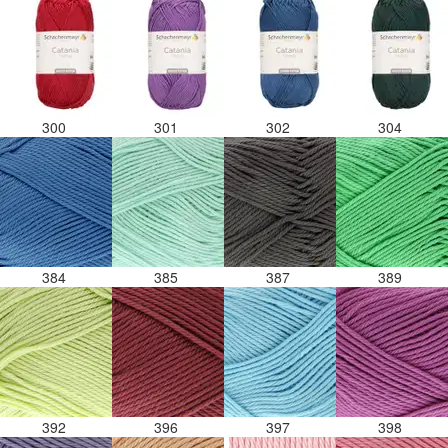
300
301
302
304
384
385
387
389
392
396
397
398