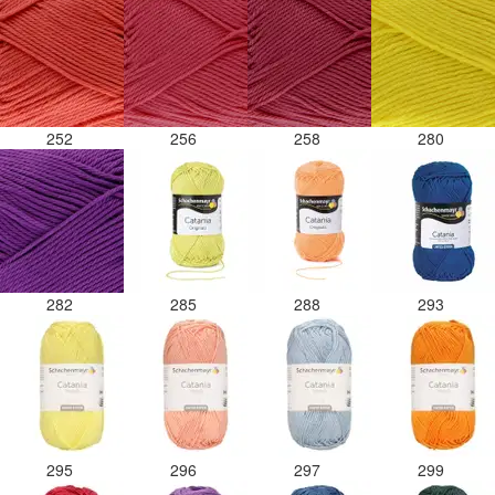
252
256
258
280
282
285
288
293
295
296
297
299