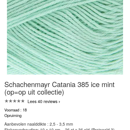
Schachenmayr Catania 385 ice mint
(op=op uit collectie)
Lees 40 reviews
Voorraad : 18
Opruiming
Aanbevolen naalddikte : 2,5 - 3,5 mm
Stekenverhouding: 10 x 10 cm = 26 st x 36 nld (Breinaald 3)