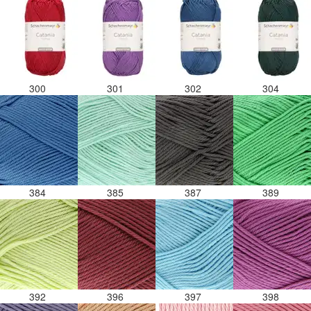
300
301
302
304
384
385
387
389
392
396
397
398