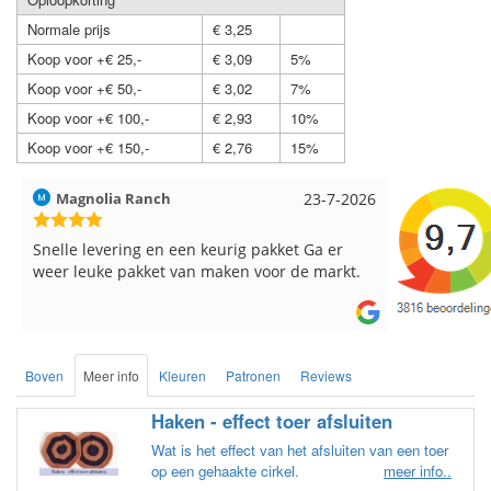
Normale prijs
€ 3,25
Koop voor +€ 25,-
€ 3,09
5%
Koop voor +€ 50,-
€ 3,02
7%
Koop voor +€ 100,-
€ 2,93
10%
Koop voor +€ 150,-
€ 2,76
15%
Magnolia Ranch
23-7-2026
Hilde uit L
Snelle levering en een keurig pakket Ga er
Reeds meer
weer leuke pakket van maken voor de markt.
breinaalden
de service.
Boven
Meer info
Kleuren
Patronen
Reviews
Haken - effect toer afsluiten
Wat is het effect van het afsluiten van een toer
op een gehaakte cirkel.
meer info..