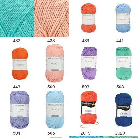
432
433
439
441
443
500
503
503
504
505
2019
2020