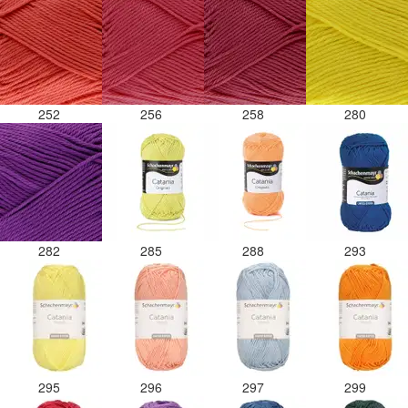
252
256
258
280
282
285
288
293
295
296
297
299