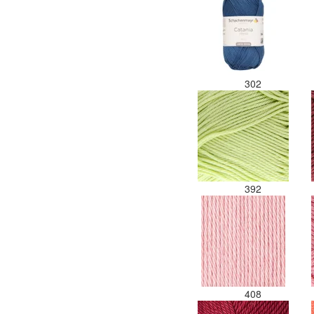
302
392
408