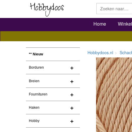
Home
Winke
Hobbydoos.nl
Schac
** Nieuw
Borduren
Breien
Fournituren
Haken
Hobby