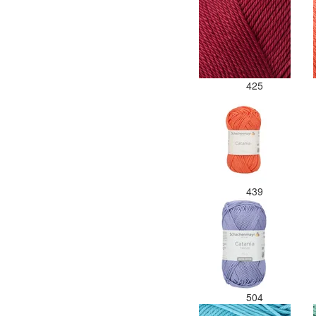
425
439
504