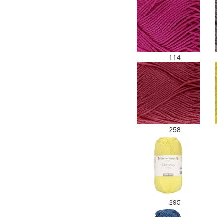
114
258
295