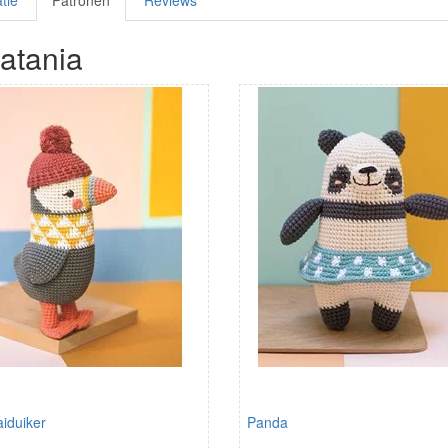
tie
Patronen
Reviews
atania
iduiker
Panda