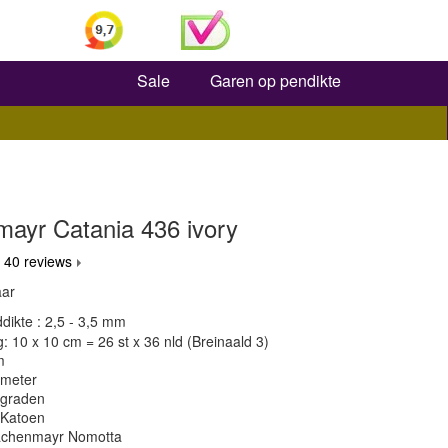
Zoeken
Sale
Garen op pendikte
ayr Catania 436 ivory
 40 reviews
aar
dikte : 2,5 - 3,5 mm
 10 x 10 cm = 26 st x 36 nld (Breinaald 3)
m
 meter
 graden
 Katoen
achenmayr Nomotta