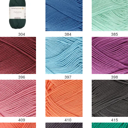
304
384
385
396
397
398
409
410
415