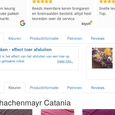
en breigaren
Snelle levering en keurig verpakt.
Goed ver
ld, altijd heel
Top.
vice.
Kleuren
Productinformatie
Patronen
Reviews
ken - effect toer afsluiten
 is het effect van het afsluiten van een toer op
 gehaakte cirkel.
meer info..
Kleuren
Productinformatie
Patronen
Reviews
chachenmayr Catania