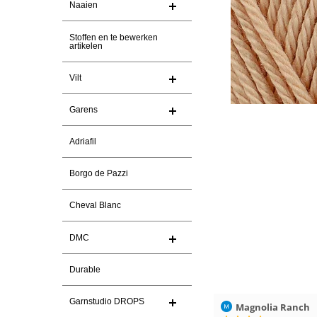
Naaien
Stoffen en te bewerken
artikelen
Vilt
Garens
Adriafil
Borgo de Pazzi
Cheval Blanc
DMC
Durable
Garnstudio DROPS
026
Magnolia Ranch
23-7-2026
Hilde uit Loyers