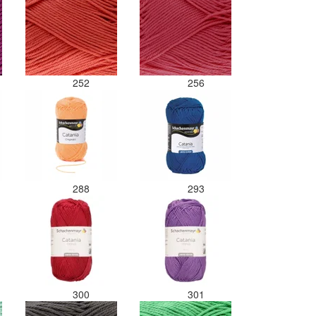
een sticker welke kleur het is?
Desondanks zou ik deze shop
zeker wel aanbevelen wat betreft
de viltwol. Goede prijs/kwaliteit
verhouding.
252
256
288
293
300
301