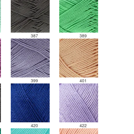
387
389
399
401
420
422