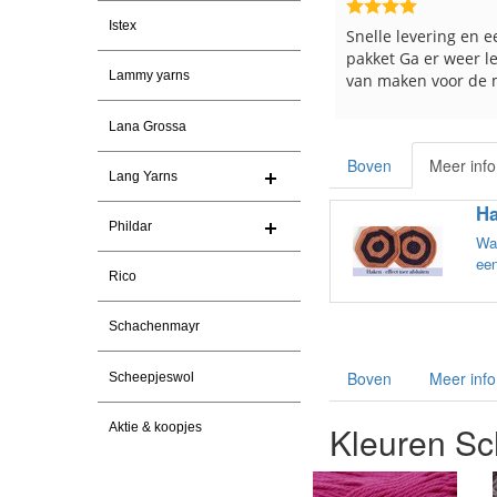
Istex
n
Snelle levering en een keurig
Reeds meerdere ker
pakket Ga er weer leuke pakket
en breinaalden beste
Lammy yarns
van maken voor de markt.
tevreden over de ser
Lana Grossa
Boven
Meer info
Lang Yarns
Ha
Phildar
Wat
een
Rico
Schachenmayr
Boven
Meer info
Scheepjeswol
Kleuren S
Aktie & koopjes