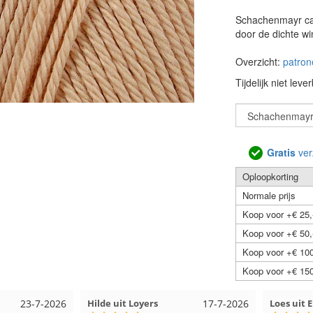
Schachenmayr cat
door de dichte w
Overzicht:
patron
Tijdelijk niet leve
Gratis
ver
Oploopkorting
Normale prijs
Koop voor +€ 25,
Koop voor +€ 50,
Koop voor +€ 100
Koop voor +€ 150
17-7-2026
Loes uit EMMELOORD
12-7-2026
Nell uit 