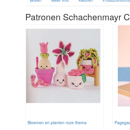
Boven
Meer info
Kleuren
Productinforma
Patronen Schachenmayr C
Bloemen en planten roze thema
Pagegaa