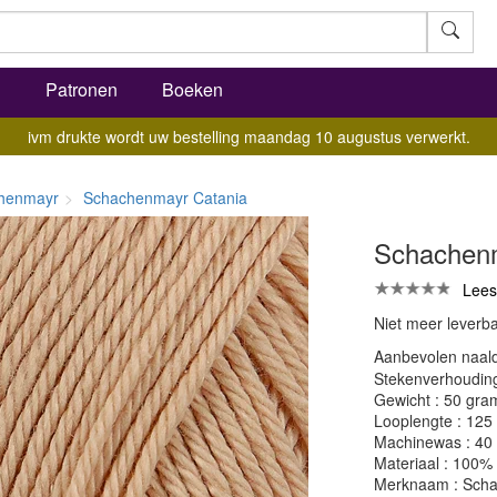
l
Patronen
Boeken
ivm drukte wordt uw bestelling maandag 10 augustus verwerkt.
henmayr
Schachenmayr Catania
Schachenm
Lees
Niet meer leverb
Aanbevolen naald
Stekenverhouding:
Gewicht : 50 gra
Looplengte : 125
Machinewas : 40
Materiaal : 100%
Merknaam : Sch