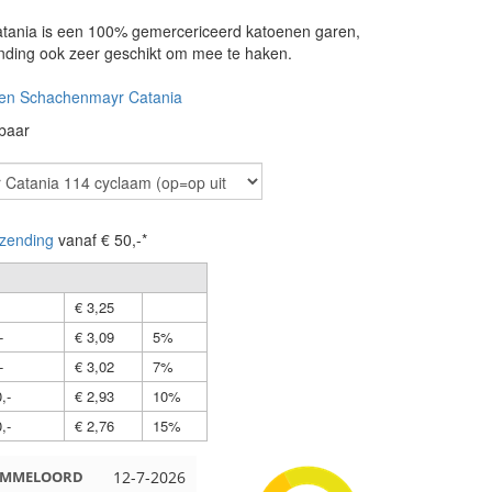
ania is een 100% gemercericeerd katoenen garen,
inding ook zeer geschikt om mee te haken.
en Schachenmayr Catania
rbaar
zending
vanaf € 50,-*
€ 3,25
-
€ 3,09
5%
-
€ 3,02
7%
,-
€ 2,93
10%
,-
€ 2,76
15%
Beuningen
12-7-2026
Wendy uit Amsterdam
11-7-2026