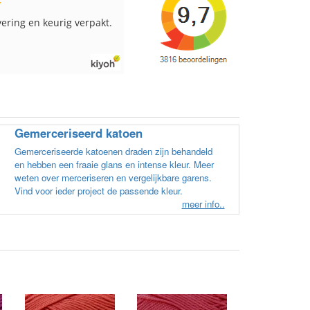
pakt en snelgeleverd
Ruime keus aan viltwol, mooie
kleuren en goede kwaliteit. Snel
verzonden. Enigste wat ik een
beetje jammer vind is dat alles los
in een doos word gedaan. Had
veel verschillende kleuren blauw
en paars besteld en dat word zo
los in een doos gestopt. Geen
Gemerceriseerd katoen
kleur codes en de vezels waren in
elkaar gaan zitten. Moet nu zelf
Gemerceriseerde katoenen draden zijn behandeld
uitzoeken welke kleurcode bij
en hebben een fraaie glans en intense kleur. Meer
welke bol hoort. Had ook 3x 50
weten over merceriseren en vergelijkbare garens.
gram zwart besteld maar door de
Vind voor ieder project de passende kleur.
andere bollen zitten er nu
meer info..
verschillende kleuren vezels in
het zwart. Dat vind ik erg jammer.
Als ik nu wil nabestellen moet ik
maar hopen dat ik de juiste
kleurcode bij de juiste bol heb
gedaan. Misschien een tip om de
kleuren apart in te pakken met