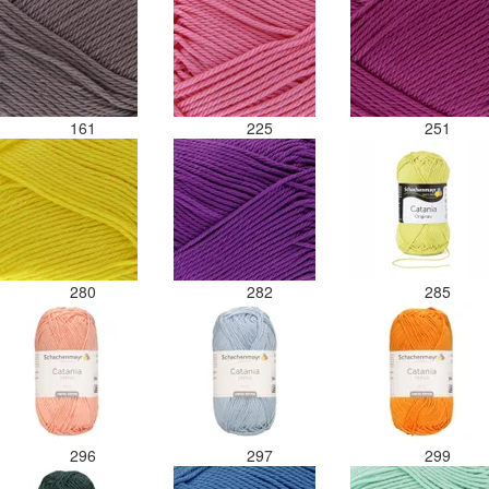
161
225
251
280
282
285
296
297
299