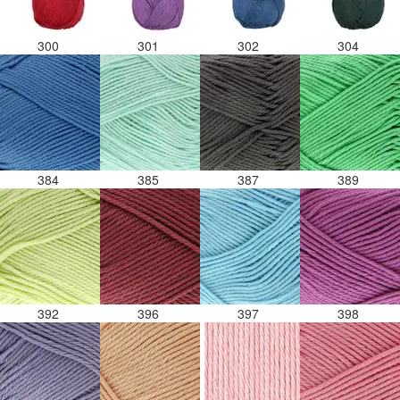
300
301
302
304
384
385
387
389
392
396
397
398