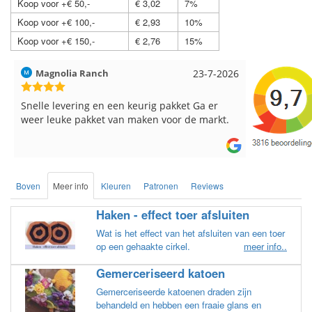
Koop voor +€ 50,-
€ 3,02
7%
Koop voor +€ 100,-
€ 2,93
10%
Koop voor +€ 150,-
€ 2,76
15%
Magnolia Ranch
23-7-2026
Hilde uit Loyers
lle levering en een keurig pakket Ga er
Reeds meerdere ke
r leuke pakket van maken voor de markt.
breinaalden besteld
de service.
Boven
Meer info
Kleuren
Patronen
Reviews
Haken - effect toer afsluiten
Wat is het effect van het afsluiten van een toer
op een gehaakte cirkel.
meer info..
Gemerceriseerd katoen
Gemerceriseerde katoenen draden zijn
behandeld en hebben een fraaie glans en