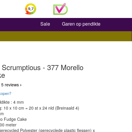
Zoeken
Sale
Garen op pendikte
 Scrumptious - 377 Morello
ke
 5 reviews
kopen?
dikte : 4 mm
 10 x 10 cm = 20 st x 24 nld (Breinaald 4)
am
llo Fudge Cake
300 meter
erecycled Polyester (gerecyclede plastic flessen) x