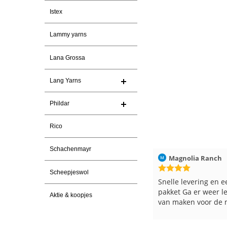
Istex
Lammy yarns
Lana Grossa
Lang Yarns
Phildar
Rico
Schachenmayr
026
Christel Vanderlinden
30-7-2026
Magnolia Ranch
Scheepjeswol
Snelle levering. En prima garen
Snelle levering en e
pakket Ga er weer l
Aktie & koopjes
van maken voor de 
les
e