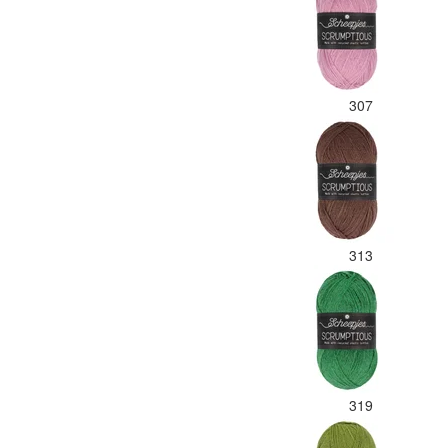
307
313
319