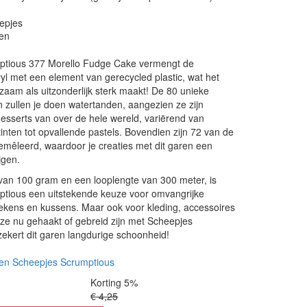
epjes
en
ptious 377 Morello Fudge Cake vermengt de
yl met een element van gerecycled plastic, wat het
aam als uitzonderlijk sterk maakt! De 80 unieke
 zullen je doen watertanden, aangezien ze zijn
esserts van over de hele wereld, variërend van
inten tot opvallende pastels. Bovendien zijn 72 van de
gemêleerd, waardoor je creaties met dit garen een
jgen.
van 100 gram en een looplengte van 300 meter, is
tious een uitstekende keuze voor omvangrijke
dekens en kussens. Maar ook voor kleding, accessoires
ze nu gehaakt of gebreid zijn met Scheepjes
ekert dit garen langdurige schoonheid!
en Scheepjes Scrumptious
Korting 5%
€ 4,25