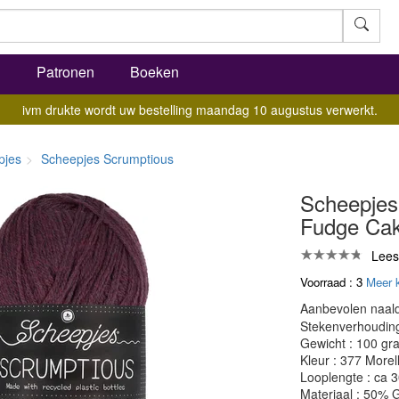
l
Patronen
Boeken
ivm drukte wordt uw bestelling maandag 10 augustus verwerkt.
pjes
Scheepjes Scrumptious
Scheepjes
Fudge Ca
Lees
Voorraad : 3
Meer 
Aanbevolen naald
Stekenverhouding:
Gewicht : 100 gr
Kleur : 377 More
Looplengte : ca 
Materiaal : 50% G