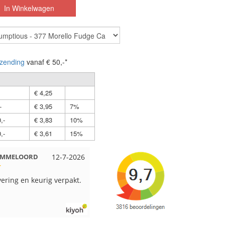
zending
vanaf € 50,-*
€ 4,25
-
€ 3,95
7%
,-
€ 3,83
10%
,-
€ 3,61
15%
 EMMELOORD
12-7-2026
Nell uit Beuningen
12-7-2026
vering en keurig verpakt.
Goed verpakt en snelgeleverd