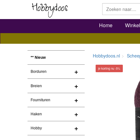
Home
Winke
Hobbydoos.nl
Schee
** Nieuw
je korting nu -5%
Borduren
Breien
Fournituren
Haken
Hobby