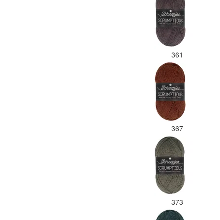
361
367
373