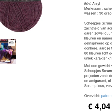
50% Acryl
Merknaam : sche
wassen : 30 grad
Scheepjes Scrum
zachtheid van acr
garen zowel duurz
kleuren en namen
geïnspireerd op d
donkere, aardse t
80 kleuren licht 
uniek karakter kri
Met een gewicht 
Scheepjes Scrump
projecten zoals 
en amigurumi, of 
Scrumptious, verz
Overzicht:
patron
€ 4,04