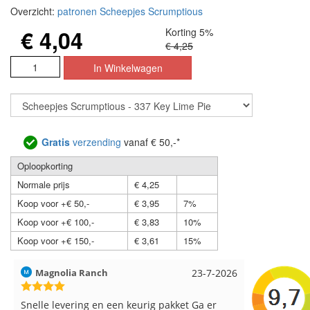
Overzicht:
patronen Scheepjes Scrumptious
€ 4,04
Korting 5%
€ 4,25
Gratis
verzending
vanaf € 50,-*
Oploopkorting
Normale prijs
€ 4,25
Koop voor +€ 50,-
€ 3,95
7%
Koop voor +€ 100,-
€ 3,83
10%
Koop voor +€ 150,-
€ 3,61
15%
Magnolia Ranch
23-7-2026
Hilde uit Lo
Snelle levering en een keurig pakket Ga er
Reeds meerd