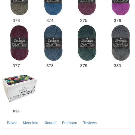
373
374
375
376
377
378
379
380
ass
Boven
Meer info
Kleuren
Patronen
Reviews