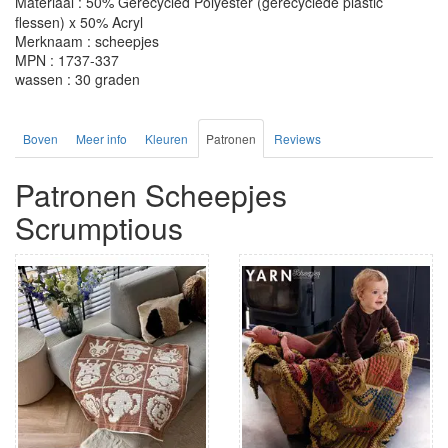
Materiaal : 50% Gerecycled Polyester (gerecyclede plastic
flessen) x 50% Acryl
Merknaam : scheepjes
MPN : 1737-337
wassen : 30 graden
Boven
Meer info
Kleuren
Patronen
Reviews
Patronen Scheepjes
Scrumptious