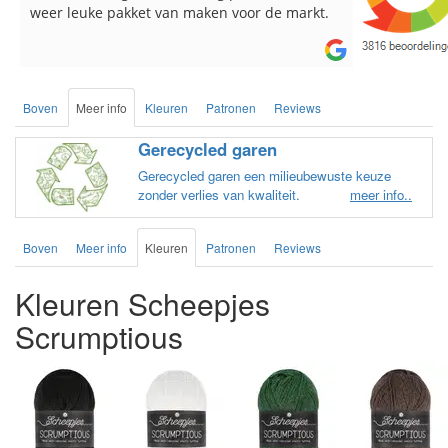
weer leuke pakket van maken voor de markt.
breinaalden 
de service.
Boven
Meer info
Kleuren
Patronen
Reviews
Gerecycled garen
Gerecycled garen een milieubewuste keuze
zonder verlies van kwaliteit.
meer info..
Boven
Meer info
Kleuren
Patronen
Reviews
Kleuren Scheepjes
Scrumptious