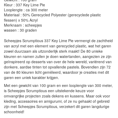
Kleur : 337 Key Lime Pie
Looplengte : ca 300 meter
Materiaal : 50% Gerecycled Polyester (gerecyclede plastic
flessen) x 50% Acryl
Merknaam : scheepjes
wassen : 30 graden
Scheepjes Scrumptious 337 Key Lime Pie vermengt de zachtheid
van acryl met een element van gerecycled plastic, wat het garen
zowel duurzaam als uitzonderlijk sterk maakt! De 80 unieke
kleuren en namen zullen je doen watertanden, aangezien ze zijn
geïnspireerd op desserts van over de hele wereld, variërend van
donkere, aardse tinten tot opvallende pastels. Bovendien zijn 72
van de 80 kleuren licht gemêleerd, waardoor je creaties met dit
garen een uniek karakter krijgen.
Met een gewicht van 100 gram en een looplengte van 300 meter,
is Scheepjes Scrumptious een uitstekende keuze voor
omvangrijke projecten zoals dekens en kussens. Maar ook voor
kleding, accessoires en amigurumi, of ze nu gehaakt of gebreid
zijn met Scheepjes Scrumptious, verzekert dit garen langdurige
schoonheid!