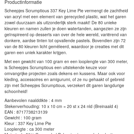
Productinformatie
Scheepjes Scrumptious 337 Key Lime Pie vermengt de zachtheid
van acryl met een element van gerecycled plastic, wat het garen
zowel duurzaam als uitzonderlijk sterk maakt! De 80 unieke
kleuren en namen zullen je doen watertanden, aangezien ze zijn
geïnspireerd op desserts van over de hele wereld, variërend van
donkere, aardse tinten tot opvallende pastels. Bovendien zijn 72
van de 80 kleuren licht gemêleerd, waardoor je creaties met dit
garen een uniek karakter krijgen.
Met een gewicht van 100 gram en een looplengte van 300 meter,
is Scheepjes Scrumptious een uitstekende keuze voor
omvangrijke projecten zoals dekens en kussens. Maar ook voor
kleding, accessoires en amigurumi, of ze nu gehaakt of gebreid
zijn met Scheepjes Scrumptious, verzekert dit garen langdurige
schoonheid!
Aanbevolen naalddikte : 4 mm
Stekenverhouding: 10 x 10 cm = 20 st x 24 nld (Breinaald 4)
EAN : 8717738213139
Gewicht : 100 gram
Kleur : 337 Key Lime Pie
Looplengte : ca 300 meter