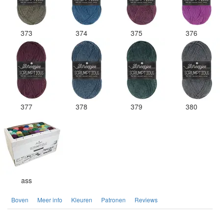
373
374
375
376
377
378
379
380
ass
Boven
Meer info
Kleuren
Patronen
Reviews