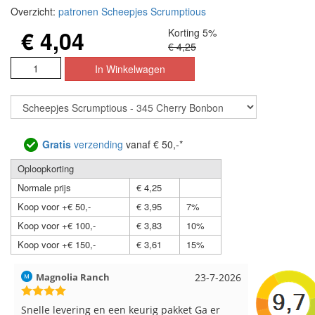
Overzicht:
patronen Scheepjes Scrumptious
€ 4,04
Korting 5%
€ 4,25
Gratis
verzending
vanaf € 50,-*
Oploopkorting
Normale prijs
€ 4,25
Koop voor +€ 50,-
€ 3,95
7%
Koop voor +€ 100,-
€ 3,83
10%
Koop voor +€ 150,-
€ 3,61
15%
Magnolia Ranch
23-7-2026
Hilde uit L
Snelle levering en een keurig pakket Ga er
Reeds meer