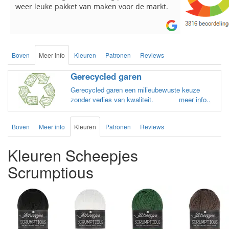
weer leuke pakket van maken voor de markt.
breinaalden
de service.
Boven
Meer info
Kleuren
Patronen
Reviews
Gerecycled garen
Gerecycled garen een milieubewuste keuze
zonder verlies van kwaliteit.
meer info..
Boven
Meer info
Kleuren
Patronen
Reviews
Kleuren Scheepjes
Scrumptious