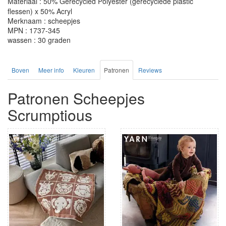
Materiaal : 50% Gerecycled Polyester (gerecyclede plastic
flessen) x 50% Acryl
Merknaam : scheepjes
MPN : 1737-345
wassen : 30 graden
Boven
Meer info
Kleuren
Patronen
Reviews
Patronen Scheepjes
Scrumptious