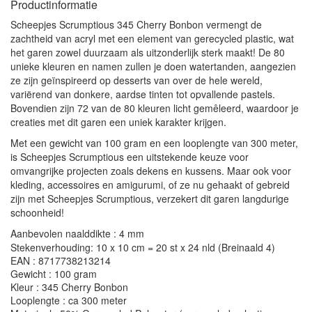
Productinformatie
Scheepjes Scrumptious 345 Cherry Bonbon vermengt de
zachtheid van acryl met een element van gerecycled plastic, wat
het garen zowel duurzaam als uitzonderlijk sterk maakt! De 80
unieke kleuren en namen zullen je doen watertanden, aangezien
ze zijn geïnspireerd op desserts van over de hele wereld,
variërend van donkere, aardse tinten tot opvallende pastels.
Bovendien zijn 72 van de 80 kleuren licht gemêleerd, waardoor je
creaties met dit garen een uniek karakter krijgen.
Met een gewicht van 100 gram en een looplengte van 300 meter,
is Scheepjes Scrumptious een uitstekende keuze voor
omvangrijke projecten zoals dekens en kussens. Maar ook voor
kleding, accessoires en amigurumi, of ze nu gehaakt of gebreid
zijn met Scheepjes Scrumptious, verzekert dit garen langdurige
schoonheid!
Aanbevolen naalddikte : 4 mm
Stekenverhouding: 10 x 10 cm = 20 st x 24 nld (Breinaald 4)
EAN : 8717738213214
Gewicht : 100 gram
Kleur : 345 Cherry Bonbon
Looplengte : ca 300 meter