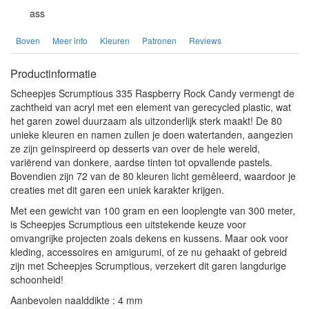
ass
Boven
Meer info
Kleuren
Patronen
Reviews
Productinformatie
Scheepjes Scrumptious 335 Raspberry Rock Candy vermengt de
zachtheid van acryl met een element van gerecycled plastic, wat
het garen zowel duurzaam als uitzonderlijk sterk maakt! De 80
unieke kleuren en namen zullen je doen watertanden, aangezien
ze zijn geïnspireerd op desserts van over de hele wereld,
variërend van donkere, aardse tinten tot opvallende pastels.
Bovendien zijn 72 van de 80 kleuren licht gemêleerd, waardoor je
creaties met dit garen een uniek karakter krijgen.
Met een gewicht van 100 gram en een looplengte van 300 meter,
is Scheepjes Scrumptious een uitstekende keuze voor
omvangrijke projecten zoals dekens en kussens. Maar ook voor
kleding, accessoires en amigurumi, of ze nu gehaakt of gebreid
zijn met Scheepjes Scrumptious, verzekert dit garen langdurige
schoonheid!
Aanbevolen naalddikte : 4 mm