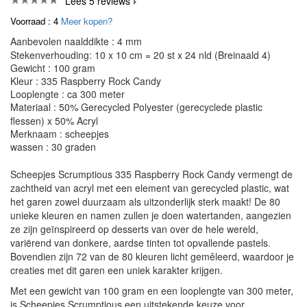
Lees 5 reviews
Voorraad : 4
Meer kopen?
Aanbevolen naalddikte : 4 mm
Stekenverhouding: 10 x 10 cm = 20 st x 24 nld (Breinaald 4)
Gewicht : 100 gram
Kleur : 335 Raspberry Rock Candy
Looplengte : ca 300 meter
Materiaal : 50% Gerecycled Polyester (gerecyclede plastic
flessen) x 50% Acryl
Merknaam : scheepjes
wassen : 30 graden
Scheepjes Scrumptious 335 Raspberry Rock Candy vermengt de
zachtheid van acryl met een element van gerecycled plastic, wat
het garen zowel duurzaam als uitzonderlijk sterk maakt! De 80
unieke kleuren en namen zullen je doen watertanden, aangezien
ze zijn geïnspireerd op desserts van over de hele wereld,
variërend van donkere, aardse tinten tot opvallende pastels.
Bovendien zijn 72 van de 80 kleuren licht gemêleerd, waardoor je
creaties met dit garen een uniek karakter krijgen.
Met een gewicht van 100 gram en een looplengte van 300 meter,
is Scheepjes Scrumptious een uitstekende keuze voor