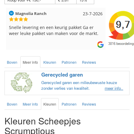
Magnolia Ranch
23-7-2026
Hilde uit L
Snelle levering en een keurig pakket Ga er
Reeds meer
weer leuke pakket van maken voor de markt.
breinaalden
de service.
Boven
Meer info
Kleuren
Patronen
Reviews
Gerecycled garen
Gerecycled garen een milieubewuste keuze
zonder verlies van kwaliteit.
meer info..
Boven
Meer info
Kleuren
Patronen
Reviews
Kleuren Scheepjes
Scrumptious