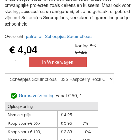
omvangrijke projecten zoals dekens en kussens. Maar ook voor
kleding, accessoires en amigurumi, of ze nu gehaakt of gebreid
zijn met Scheepjes Scrumptious, verzekert dit garen langdurige
schoonheid!
Overzicht:
patronen Scheepjes Scrumptious
€ 4,04
Korting 5%
€ 4,25
Gratis
verzending
vanaf € 50,-*
Oploopkorting
Normale prijs
€ 4,25
Koop voor +€ 50,-
€ 3,95
7%
Koop voor +€ 100,-
€ 3,83
10%
Koop voor +€ 150,-
€ 3,61
15%