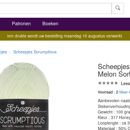
l
Patronen
Boeken
ivm drukte wordt uw bestelling maandag 10 augustus verwerkt.
pjes
Scheepjes Scrumptious
Scheepjes
Melon Sor
Lees
Voorraad : 2
Meer 
Aanbevolen naald
Stekenverhouding:
Gewicht : 100 gr
Kleur : 317 Hone
Looplengte : ca 
Materiaal : 50% G