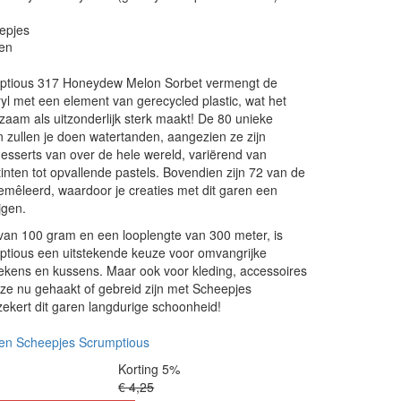
epjes
en
ptious 317 Honeydew Melon Sorbet vermengt de
yl met een element van gerecycled plastic, wat het
aam als uitzonderlijk sterk maakt! De 80 unieke
 zullen je doen watertanden, aangezien ze zijn
esserts van over de hele wereld, variërend van
inten tot opvallende pastels. Bovendien zijn 72 van de
gemêleerd, waardoor je creaties met dit garen een
jgen.
van 100 gram en een looplengte van 300 meter, is
tious een uitstekende keuze voor omvangrijke
dekens en kussens. Maar ook voor kleding, accessoires
ze nu gehaakt of gebreid zijn met Scheepjes
ekert dit garen langdurige schoonheid!
en Scheepjes Scrumptious
Korting 5%
€ 4,25