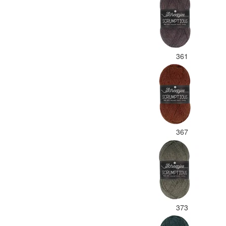
361
367
373