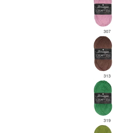
307
313
319