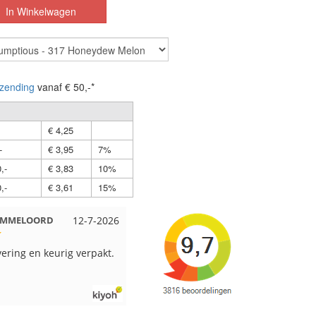
zending
vanaf € 50,-*
€ 4,25
-
€ 3,95
7%
,-
€ 3,83
10%
,-
€ 3,61
15%
 EMMELOORD
12-7-2026
Nell uit Beuningen
12-7-2026
vering en keurig verpakt.
Goed verpakt en snelgeleverd