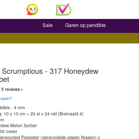
Zoeken
Sale
Garen op pendikte
 Scrumptious - 317 Honeydew
bet
 5 reviews
kopen?
dikte : 4 mm
 10 x 10 cm = 20 st x 24 nld (Breinaald 4)
am
ydew Melon Sorbet
300 meter
erecycled Polyester (gerecyclede plastic flessen) x