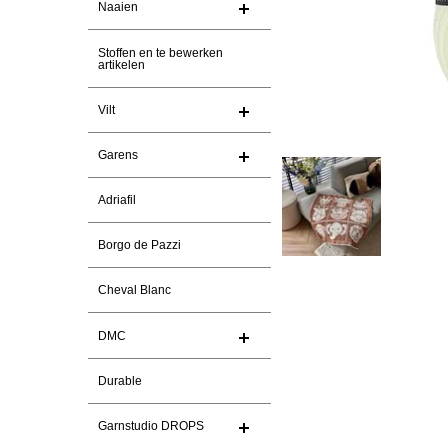
Naaien
Stoffen en te bewerken
artikelen
Vilt
Garens
Adriafil
Borgo de Pazzi
Cheval Blanc
DMC
Durable
Garnstudio DROPS