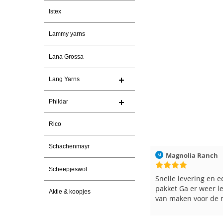
Istex
Lammy yarns
Lana Grossa
Lang Yarns
Phildar
Rico
Schachenmayr
ren
Christel Vanderlinden
30-7-2026
Magnolia Ranch
Scheepjeswol
Snelle levering. En prima garen
Snelle levering en e
pakket Ga er weer l
Aktie & koopjes
van maken voor de 
les
e