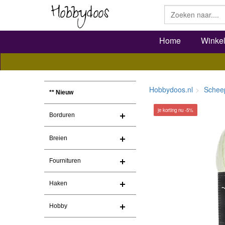
Home
Winke
Hobbydoos.nl
Schee
** Nieuw
je korting nu -5%
Borduren
Breien
Fournituren
Haken
Hobby