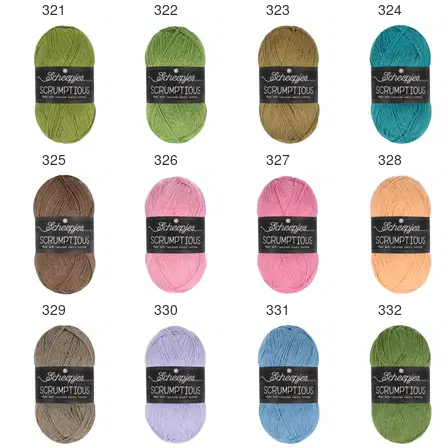
321
322
323
324
325
326
327
328
329
330
331
332