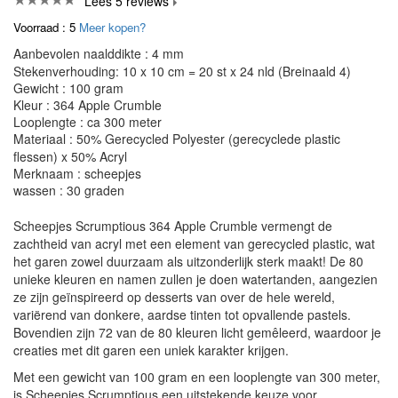
Lees 5 reviews
Voorraad : 5
Meer kopen?
Aanbevolen naalddikte : 4 mm
Stekenverhouding: 10 x 10 cm = 20 st x 24 nld (Breinaald 4)
Gewicht : 100 gram
Kleur : 364 Apple Crumble
Looplengte : ca 300 meter
Materiaal : 50% Gerecycled Polyester (gerecyclede plastic
flessen) x 50% Acryl
Merknaam : scheepjes
wassen : 30 graden
Scheepjes Scrumptious 364 Apple Crumble vermengt de
zachtheid van acryl met een element van gerecycled plastic, wat
het garen zowel duurzaam als uitzonderlijk sterk maakt! De 80
unieke kleuren en namen zullen je doen watertanden, aangezien
ze zijn geïnspireerd op desserts van over de hele wereld,
variërend van donkere, aardse tinten tot opvallende pastels.
Bovendien zijn 72 van de 80 kleuren licht gemêleerd, waardoor je
creaties met dit garen een uniek karakter krijgen.
Met een gewicht van 100 gram en een looplengte van 300 meter,
is Scheepjes Scrumptious een uitstekende keuze voor