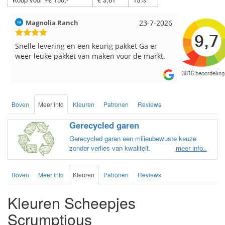
Magnolia Ranch
23-7-2026
Hilde uit L
Snelle levering en een keurig pakket Ga er
Reeds meer
weer leuke pakket van maken voor de markt.
breinaalden
de service.
Boven
Meer info
Kleuren
Patronen
Reviews
Gerecycled garen
Gerecycled garen een milieubewuste keuze
zonder verlies van kwaliteit.
meer info..
Boven
Meer info
Kleuren
Patronen
Reviews
Kleuren Scheepjes
Scrumptious