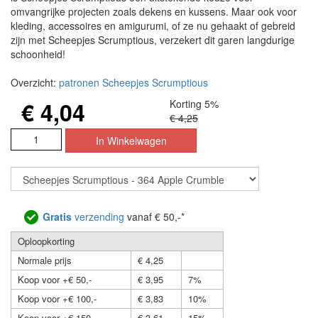
omvangrijke projecten zoals dekens en kussens. Maar ook voor
kleding, accessoires en amigurumi, of ze nu gehaakt of gebreid
zijn met Scheepjes Scrumptious, verzekert dit garen langdurige
schoonheid!
Overzicht:
patronen Scheepjes Scrumptious
€ 4,04
Korting 5%
€ 4,25
Gratis
verzending
vanaf € 50,-*
Oploopkorting
Normale prijs
€ 4,25
Koop voor +€ 50,-
€ 3,95
7%
Koop voor +€ 100,-
€ 3,83
10%
Koop voor +€ 150,-
€ 3,61
15%