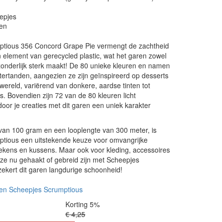
epjes
en
tious 356 Concord Grape Pie vermengt de zachtheid
 element van gerecycled plastic, wat het garen zowel
zonderlijk sterk maakt! De 80 unieke kleuren en namen
tertanden, aangezien ze zijn geïnspireerd op desserts
wereld, variërend van donkere, aardse tinten tot
s. Bovendien zijn 72 van de 80 kleuren licht
or je creaties met dit garen een uniek karakter
van 100 gram en een looplengte van 300 meter, is
tious een uitstekende keuze voor omvangrijke
dekens en kussens. Maar ook voor kleding, accessoires
ze nu gehaakt of gebreid zijn met Scheepjes
ekert dit garen langdurige schoonheid!
en Scheepjes Scrumptious
Korting 5%
€ 4,25