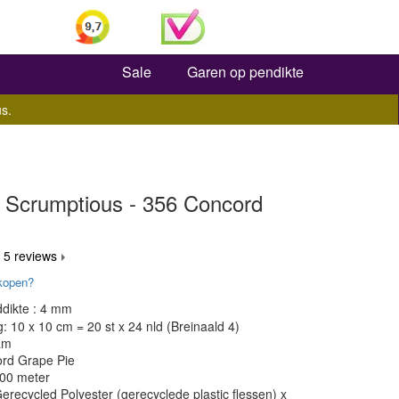
Zoeken
Sale
Garen op pendikte
s.
 Scrumptious - 356 Concord
 5 reviews
kopen?
dikte : 4 mm
 10 x 10 cm = 20 st x 24 nld (Breinaald 4)
am
ord Grape Pie
300 meter
erecycled Polyester (gerecyclede plastic flessen) x