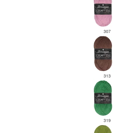
307
313
319