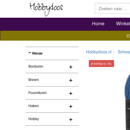
Home
Winke
O
Hobbydoos.nl
Schee
** Nieuw
je korting nu -5%
Borduren
Breien
Fournituren
Haken
Hobby