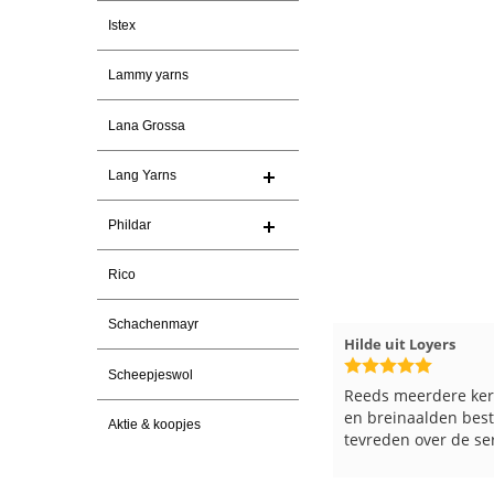
Istex
Lammy yarns
Lana Grossa
Lang Yarns
Phildar
Rico
Schachenmayr
23-7-2026
Hilde uit Loyers
17-7-2026
Loes uit EMM
Scheepjeswol
eurig
Reeds meerdere keren breigaren
Snelle leverin
 pakket
en breinaalden besteld, altijd heel
Top.
Aktie & koopjes
t.
tevreden over de service.