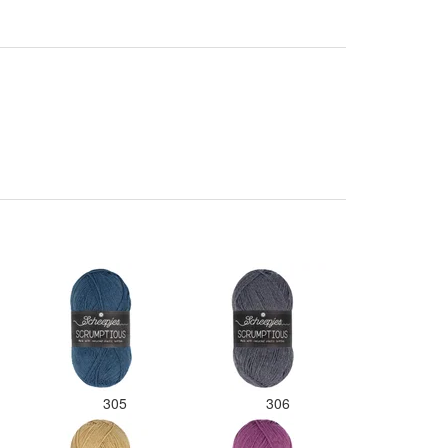
el verschillende kleuren blauw
 paars besteld en dat word zo
s in een doos gestopt. Geen
eur codes en de vezels waren in
kaar gaan zitten. Moet nu zelf
tzoeken welke kleurcode bij
lke bol hoort. Had ook 3x 50
am zwart besteld maar door de
dere bollen zitten er nu
rschillende kleuren vezels in
t zwart. Dat vind ik erg jammer.
s ik nu wil nabestellen moet ik
ar hopen dat ik de juiste
eurcode bij de juiste bol heb
daan. Misschien een tip om de
euren apart in te pakken met
n sticker welke kleur het is?
sondanks zou ik deze shop
ker wel aanbevelen wat betreft
 viltwol. Goede prijs/kwaliteit
305
306
rhouding.