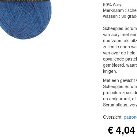
50% Acryl
Merknaam : sche
wassen : 30 grad
Scheepjes Scrump
van acryl met een
duurzaam als uit
zullen je doen wa
van over de hele 
opvallende pastel
gemêleerd, waardo
krijgen.
Met een gewicht 
Scheepjes Scrump
projecten zoals 
en amigurumi, of 
Scrumptious, verz
Overzicht:
patron
€ 4,04