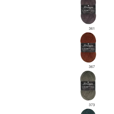
361
367
373