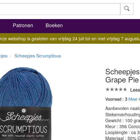
l
Patronen
Boeken
nze webshop is gesloten van vrijdag 24 juli tot en met vrijdag 7 augustu
pjes
Scheepjes Scrumptious
Scheepjes
Grape Pie
Lees
Voorraad : 3
Meer 
Aanbevolen naald
Stekenverhouding:
Gewicht : 100 gr
Kleur : 356 Conc
Looplengte : ca 
Materiaal : 50% G