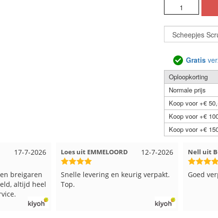
Gratis
ver
Oploopkorting
Normale prijs
Koop voor +€ 50,
Koop voor +€ 100
Koop voor +€ 150
ELOORD
12-7-2026
Nell uit Beuningen
12-7-2026
We
g en keurig verpakt.
Goed verpakt en snelgeleverd
Ru
kl
ve
be
in