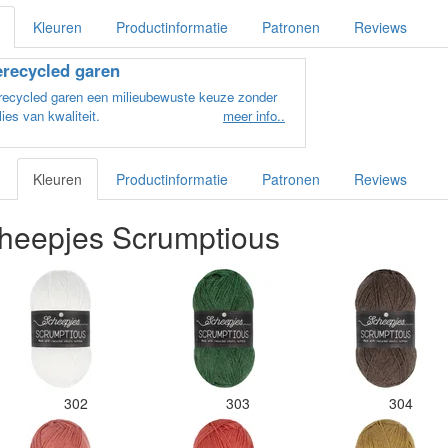
ve
Kleuren
Productinformatie
Patronen
Reviews
en
lo
recycled garen
kl
el
recycled garen een milieubewuste keuze zonder
ui
lies van kwaliteit.
meer info..
we
gr
an
Kleuren
Productinformatie
Patronen
Reviews
ve
he
heepjes Scrumptious
Al
ma
kl
ge
kl
ee
De
ze
de
302
303
304
ve