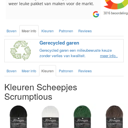
n voor de markt.
breinaalden besteld, altijd heel tevreden o
de service.
Boven
Meer info
Kleuren
Patronen
Reviews
Gerecycled garen
Gerecycled garen een milieubewuste keuze
zonder verlies van kwaliteit.
meer info..
Boven
Meer info
Kleuren
Patronen
Reviews
Kleuren Scheepjes
Scrumptious