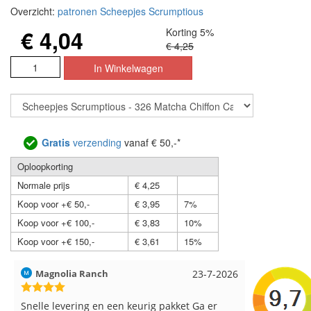
Overzicht:
patronen Scheepjes Scrumptious
€ 4,04
Korting 5%
€ 4,25
Gratis
verzending
vanaf € 50,-*
Oploopkorting
Normale prijs
€ 4,25
Koop voor +€ 50,-
€ 3,95
7%
Koop voor +€ 100,-
€ 3,83
10%
Koop voor +€ 150,-
€ 3,61
15%
23-7-2026
Hilde uit Loyers
17-7-2
ig pakket Ga er
Reeds meerdere keren breigaren en