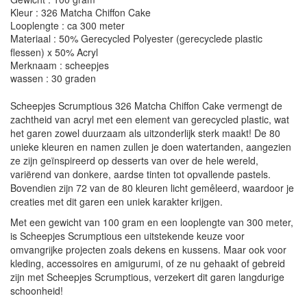
Kleur : 326 Matcha Chiffon Cake
Looplengte : ca 300 meter
Materiaal : 50% Gerecycled Polyester (gerecyclede plastic
flessen) x 50% Acryl
Merknaam : scheepjes
wassen : 30 graden
Scheepjes Scrumptious 326 Matcha Chiffon Cake vermengt de
zachtheid van acryl met een element van gerecycled plastic, wat
het garen zowel duurzaam als uitzonderlijk sterk maakt! De 80
unieke kleuren en namen zullen je doen watertanden, aangezien
ze zijn geïnspireerd op desserts van over de hele wereld,
variërend van donkere, aardse tinten tot opvallende pastels.
Bovendien zijn 72 van de 80 kleuren licht gemêleerd, waardoor je
creaties met dit garen een uniek karakter krijgen.
Met een gewicht van 100 gram en een looplengte van 300 meter,
is Scheepjes Scrumptious een uitstekende keuze voor
omvangrijke projecten zoals dekens en kussens. Maar ook voor
kleding, accessoires en amigurumi, of ze nu gehaakt of gebreid
zijn met Scheepjes Scrumptious, verzekert dit garen langdurige
schoonheid!