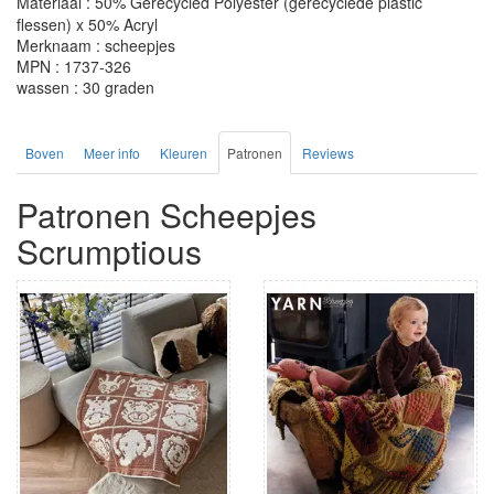
Materiaal : 50% Gerecycled Polyester (gerecyclede plastic
flessen) x 50% Acryl
Merknaam : scheepjes
MPN : 1737-326
wassen : 30 graden
Boven
Meer info
Kleuren
Patronen
Reviews
Patronen Scheepjes
Scrumptious