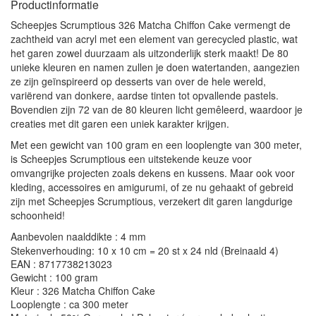
Productinformatie
Scheepjes Scrumptious 326 Matcha Chiffon Cake vermengt de
zachtheid van acryl met een element van gerecycled plastic, wat
het garen zowel duurzaam als uitzonderlijk sterk maakt! De 80
unieke kleuren en namen zullen je doen watertanden, aangezien
ze zijn geïnspireerd op desserts van over de hele wereld,
variërend van donkere, aardse tinten tot opvallende pastels.
Bovendien zijn 72 van de 80 kleuren licht gemêleerd, waardoor je
creaties met dit garen een uniek karakter krijgen.
Met een gewicht van 100 gram en een looplengte van 300 meter,
is Scheepjes Scrumptious een uitstekende keuze voor
omvangrijke projecten zoals dekens en kussens. Maar ook voor
kleding, accessoires en amigurumi, of ze nu gehaakt of gebreid
zijn met Scheepjes Scrumptious, verzekert dit garen langdurige
schoonheid!
Aanbevolen naalddikte : 4 mm
Stekenverhouding: 10 x 10 cm = 20 st x 24 nld (Breinaald 4)
EAN : 8717738213023
Gewicht : 100 gram
Kleur : 326 Matcha Chiffon Cake
Looplengte : ca 300 meter