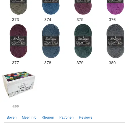
373
374
375
376
377
378
379
380
ass
Boven
Meer info
Kleuren
Patronen
Reviews