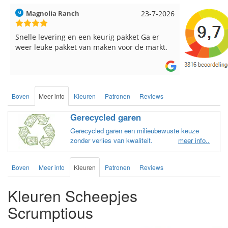
Magnolia Ranch
23-7-2026
Hilde uit L
Snelle levering en een keurig pakket Ga er
Reeds meer
weer leuke pakket van maken voor de markt.
breinaalden
de service.
Boven
Meer info
Kleuren
Patronen
Reviews
Gerecycled garen
Gerecycled garen een milieubewuste keuze
zonder verlies van kwaliteit.
meer info..
Boven
Meer info
Kleuren
Patronen
Reviews
Kleuren Scheepjes
Scrumptious