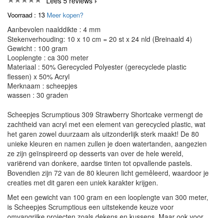
Lees 5 reviews
Voorraad : 13
Meer kopen?
Aanbevolen naalddikte : 4 mm
Stekenverhouding: 10 x 10 cm = 20 st x 24 nld (Breinaald 4)
Gewicht : 100 gram
Looplengte : ca 300 meter
Materiaal : 50% Gerecycled Polyester (gerecyclede plastic
flessen) x 50% Acryl
Merknaam : scheepjes
wassen : 30 graden
Scheepjes Scrumptious 309 Strawberry Shortcake vermengt de
zachtheid van acryl met een element van gerecycled plastic, wat
het garen zowel duurzaam als uitzonderlijk sterk maakt! De 80
unieke kleuren en namen zullen je doen watertanden, aangezien
ze zijn geïnspireerd op desserts van over de hele wereld,
variërend van donkere, aardse tinten tot opvallende pastels.
Bovendien zijn 72 van de 80 kleuren licht gemêleerd, waardoor je
creaties met dit garen een uniek karakter krijgen.
Met een gewicht van 100 gram en een looplengte van 300 meter,
is Scheepjes Scrumptious een uitstekende keuze voor
omvangrijke projecten zoals dekens en kussens. Maar ook voor