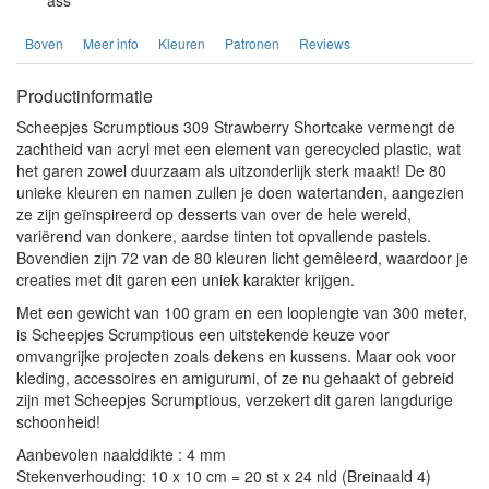
Boven
Meer info
Kleuren
Patronen
Reviews
Productinformatie
Scheepjes Scrumptious 309 Strawberry Shortcake vermengt de
zachtheid van acryl met een element van gerecycled plastic, wat
het garen zowel duurzaam als uitzonderlijk sterk maakt! De 80
unieke kleuren en namen zullen je doen watertanden, aangezien
ze zijn geïnspireerd op desserts van over de hele wereld,
variërend van donkere, aardse tinten tot opvallende pastels.
Bovendien zijn 72 van de 80 kleuren licht gemêleerd, waardoor je
creaties met dit garen een uniek karakter krijgen.
Met een gewicht van 100 gram en een looplengte van 300 meter,
is Scheepjes Scrumptious een uitstekende keuze voor
omvangrijke projecten zoals dekens en kussens. Maar ook voor
kleding, accessoires en amigurumi, of ze nu gehaakt of gebreid
zijn met Scheepjes Scrumptious, verzekert dit garen langdurige
schoonheid!
Aanbevolen naalddikte : 4 mm
Stekenverhouding: 10 x 10 cm = 20 st x 24 nld (Breinaald 4)