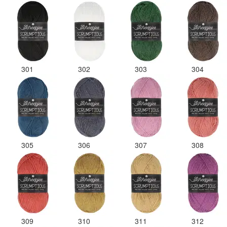
301
302
303
304
305
306
307
308
309
310
311
312