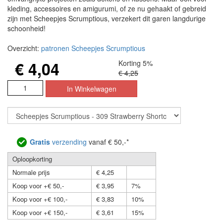
kleding, accessoires en amigurumi, of ze nu gehaakt of gebreid
zijn met Scheepjes Scrumptious, verzekert dit garen langdurige
schoonheid!
Overzicht:
patronen Scheepjes Scrumptious
€ 4,04
Korting 5%
€ 4,25
Gratis
verzending
vanaf € 50,-*
Oploopkorting
Normale prijs
€ 4,25
Koop voor +€ 50,-
€ 3,95
7%
Koop voor +€ 100,-
€ 3,83
10%
Koop voor +€ 150,-
€ 3,61
15%