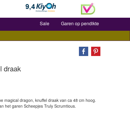
Zoeken
Sale
Garen op pendikte
l draak
e magical dragon, knuffel draak van ca 48 cm hoog.
van het garen Scheepjes Truly Scrumtious.