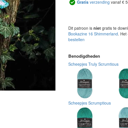
Gratis
verzending
vanaf € 5
Dit patroon is
niet
gratis te down
Bookazine 16 Shimmerland
. Het
bestellen
Benodigdheden
Scheepjes Truly Scrumtious
Scheepjes Scrumptious