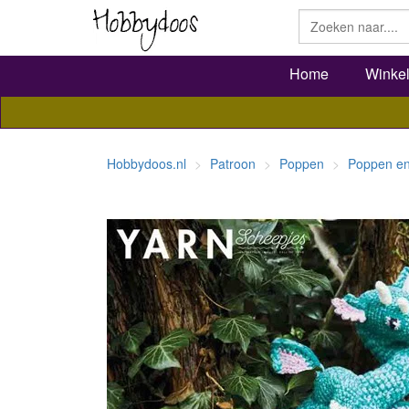
Home
Winke
Hobbydoos.nl
Patroon
Poppen
Poppen en