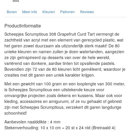
Boven
Meer info
Kleuren
Patronen
Reviews
Productinformatie
Scheepjes Scrumptious 308 Grapefruit Curd Tart vermengt de
zachtheid van acryl met een element van gerecycled plastic, wat
het garen zowel duurzaam als uitzonderlijk sterk maakt! De 80
unieke kleuren en namen zullen je doen watertanden, aangezien
ze zijn geïnspireerd op desserts van over de hele wereld,
variërend van donkere, aardse tinten tot opvallende pastels.
Bovendien zijn 72 van de 80 kleuren licht gemêleerd, waardoor je
creaties met dit garen een uniek karakter krijgen.
Met een gewicht van 100 gram en een looplengte van 300 meter,
is Scheepjes Scrumptious een uitstekende keuze voor
omvangrijke projecten zoals dekens en kussens. Maar ook voor
kleding, accessoires en amigurumi, of ze nu gehaakt of gebreid
zijn met Scheepjes Scrumptious, verzekert dit garen langdurige
schoonheid!
Aanbevolen naalddikte : 4 mm
Stekenverhouding: 10 x 10 cm = 20 st x 24 nld (Breinaald 4)