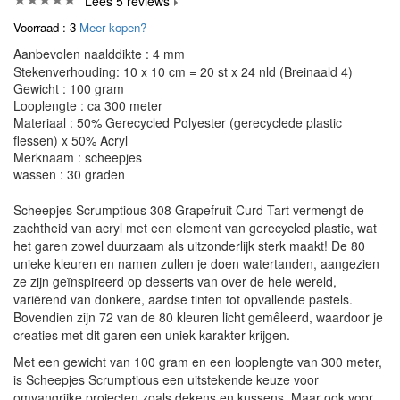
Lees 5 reviews
Voorraad : 3
Meer kopen?
Aanbevolen naalddikte : 4 mm
Stekenverhouding: 10 x 10 cm = 20 st x 24 nld (Breinaald 4)
Gewicht : 100 gram
Looplengte : ca 300 meter
Materiaal : 50% Gerecycled Polyester (gerecyclede plastic
flessen) x 50% Acryl
Merknaam : scheepjes
wassen : 30 graden
Scheepjes Scrumptious 308 Grapefruit Curd Tart vermengt de
zachtheid van acryl met een element van gerecycled plastic, wat
het garen zowel duurzaam als uitzonderlijk sterk maakt! De 80
unieke kleuren en namen zullen je doen watertanden, aangezien
ze zijn geïnspireerd op desserts van over de hele wereld,
variërend van donkere, aardse tinten tot opvallende pastels.
Bovendien zijn 72 van de 80 kleuren licht gemêleerd, waardoor je
creaties met dit garen een uniek karakter krijgen.
Met een gewicht van 100 gram en een looplengte van 300 meter,
is Scheepjes Scrumptious een uitstekende keuze voor
omvangrijke projecten zoals dekens en kussens. Maar ook voor