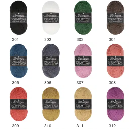
301
302
303
304
305
306
307
308
309
310
311
312