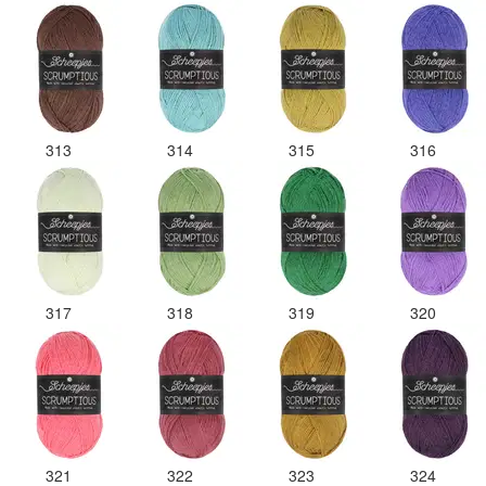
313
314
315
316
317
318
319
320
321
322
323
324