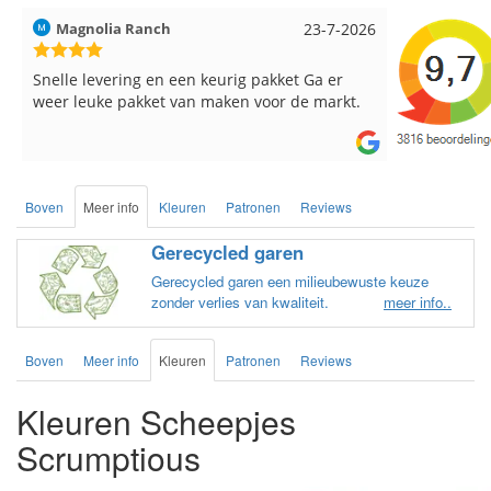
6
Hilde uit Loyers
17-7-2026
Loes uit 
Reeds meerdere keren breigaren en
Snelle leve
breinaalden besteld, altijd heel tevreden over
de service.
Boven
Meer info
Kleuren
Patronen
Reviews
Gerecycled garen
Gerecycled garen een milieubewuste keuze
zonder verlies van kwaliteit.
meer info..
Boven
Meer info
Kleuren
Patronen
Reviews
Kleuren Scheepjes
Scrumptious