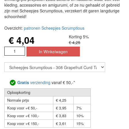
kleding, accessoires en amigurumi, of ze nu gehaakt of gebreid
zijn met Scheepjes Scrumptious, verzekert dit garen langdurige
schoonheid!
Overzicht:
patronen Scheepjes Scrumptious
€ 4,04
Korting 5%
€ 4,25
Gratis
verzending
vanaf € 50,-*
Oploopkorting
Normale prijs
€ 4,25
Koop voor +€ 50,-
€ 3,95
7%
Koop voor +€ 100,-
€ 3,83
10%
Koop voor +€ 150,-
€ 3,61
15%