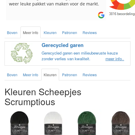
weer leuke pakket van maken voor de markt.
breinaalden
de service.
Boven
Meer info
Kleuren
Patronen
Reviews
Gerecycled garen
Gerecycled garen een milieubewuste keuze
zonder verlies van kwaliteit.
meer info..
Boven
Meer info
Kleuren
Patronen
Reviews
Kleuren Scheepjes
Scrumptious