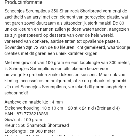
Productinformatie
Scheepjes Scrumptious 350 Shamrock Shortbread vermengt de
zachtheid van acryl met een element van gerecycled plastic, wat
het garen zowel duurzaam als uitzonderlijk sterk maakt! De 80
unieke kleuren en namen zullen je doen watertanden, aangezien
ze zijn geïnspireerd op desserts van over de hele wereld,
variërend van donkere, aardse tinten tot opvallende pastels.
Bovendien zijn 72 van de 80 kleuren licht gemêleerd, waardoor je
creaties met dit garen een uniek karakter krijgen.
Met een gewicht van 100 gram en een looplengte van 300 meter,
is Scheepjes Scrumptious een uitstekende keuze voor
omvangrijke projecten zoals dekens en kussens. Maar ook voor
kleding, accessoires en amigurumi, of ze nu gehaakt of gebreid
zijn met Scheepjes Scrumptious, verzekert dit garen langdurige
schoonheid!
Aanbevolen naalddikte : 4 mm
Stekenverhouding: 10 x 10 cm = 20 st x 24 nld (Breinaald 4)
EAN : 8717738213269
Gewicht : 100 gram
Kleur : 350 Shamrock Shortbread
Looplengte : ca 300 meter