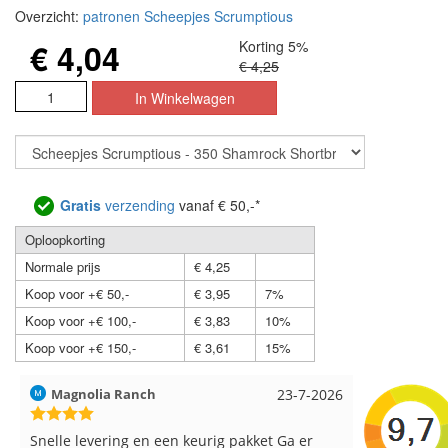
Overzicht:
patronen Scheepjes Scrumptious
€ 4,04
Korting 5%
€ 4,25
Gratis
verzending
vanaf € 50,-*
Oploopkorting
Normale prijs
€ 4,25
Koop voor +€ 50,-
€ 3,95
7%
Koop voor +€ 100,-
€ 3,83
10%
Koop voor +€ 150,-
€ 3,61
15%
Magnolia Ranch
23-7-2026
Hilde uit L
Snelle levering en een keurig pakket Ga er
Reeds meer