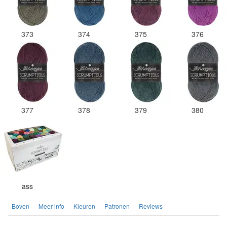
373
374
375
376
377
378
379
380
ass
Boven
Meer info
Kleuren
Patronen
Reviews