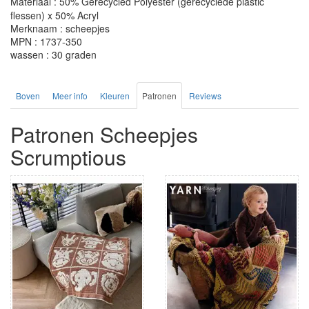
Materiaal : 50% Gerecycled Polyester (gerecyclede plastic
flessen) x 50% Acryl
Merknaam : scheepjes
MPN : 1737-350
wassen : 30 graden
Boven
Meer info
Kleuren
Patronen
Reviews
Patronen Scheepjes
Scrumptious