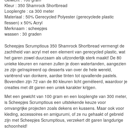
Kleur : 350 Shamrock Shortbread
Looplengte : ca 300 meter
Materiaal : 50% Gerecycled Polyester (gerecyclede plastic
flessen) x 50% Acryl
Merknaam : scheepjes
wassen : 30 graden
Scheepjes Scrumptious 350 Shamrock Shortbread vermengt de
zachtheid van acryl met een element van gerecycled plastic, wat
het garen zowel duurzaam als uitzonderlijk sterk maakt! De 80
unieke kleuren en namen zullen je doen watertanden, aangezien
ze zijn geïnspireerd op desserts van over de hele wereld,
variërend van donkere, aardse tinten tot opvallende pastels.
Bovendien zijn 72 van de 80 kleuren licht gemêleerd, waardoor je
creaties met dit garen een uniek karakter krijgen.
Met een gewicht van 100 gram en een looplengte van 300 meter,
is Scheepjes Scrumptious een uitstekende keuze voor
omvangrijke projecten zoals dekens en kussens. Maar ook voor
kleding, accessoires en amigurumi, of ze nu gehaakt of gebreid
zijn met Scheepjes Scrumptious, verzekert dit garen langdurige
schoonheid!