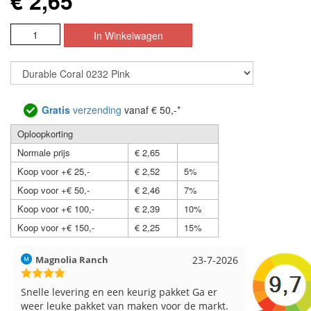
€ 2,65
Gratis
verzending
vanaf € 50,-*
Oploopkorting
Normale prijs
€ 2,65
Koop voor +€ 25,-
€ 2,52
5%
Koop voor +€ 50,-
€ 2,46
7%
Koop voor +€ 100,-
€ 2,39
10%
Koop voor +€ 150,-
€ 2,25
15%
Hilde uit Loyers
17-7-2026
Loes uit 
Reeds meerdere keren breigaren en
Snelle leve
breinaalden besteld, altijd heel tevreden over