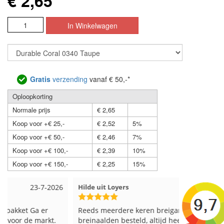
€ 2,65
Gratis
verzending
vanaf € 50,-*
Oploopkorting
Normale prijs
€ 2,65
Koop voor +€ 25,-
€ 2,52
5%
Koop voor +€ 50,-
€ 2,46
7%
Koop voor +€ 100,-
€ 2,39
10%
Koop voor +€ 150,-
€ 2,25
15%
Hilde uit Loyers
17-7-2026
Loes uit 
Reeds meerdere keren breigaren en
Snelle leve
breinaalden besteld, altijd heel tevreden over