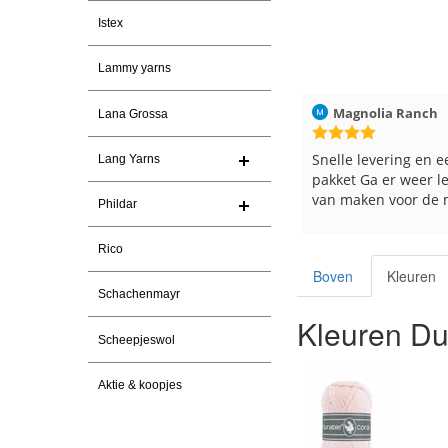
Istex
Lammy yarns
026
Christel Vanderlinden
30-7-2026
Magnolia Ranch
Lana Grossa
Snelle levering. En prima garen
Snelle levering en e
Lang Yarns
pakket Ga er weer l
van maken voor de 
Phildar
les
e
Rico
Boven
Kleuren
Schachenmayr
Kleuren Du
Scheepjeswol
Aktie & koopjes