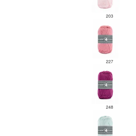
203
227
248