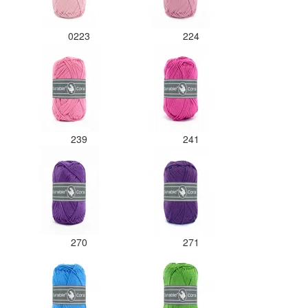
0223
224
239
241
270
271