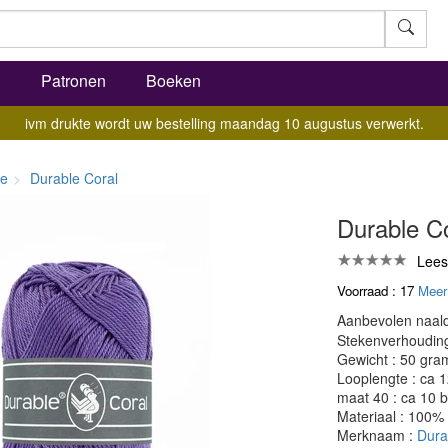
l
Patronen
Boeken
ivm drukte wordt uw bestelling maandag 10 augustus verwerkt.
le
Durable Coral
Durable Co
Lees
Voorraad : 17
Meer
Aanbevolen naald
Stekenverhouding:
Gewicht : 50 gra
Looplengte : ca 
maat 40 : ca 10 b
Materiaal : 100%
Merknaam :
Dura