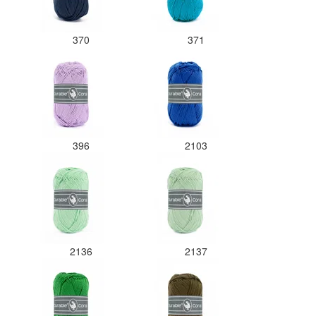
370
371
396
2103
2136
2137