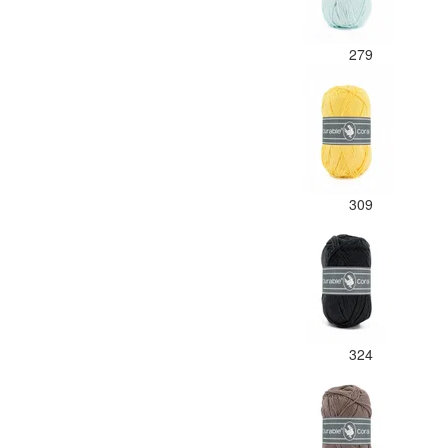
279
309
324