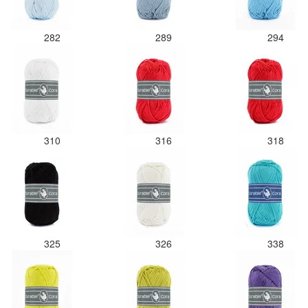
282
289
294
310
316
318
325
326
338