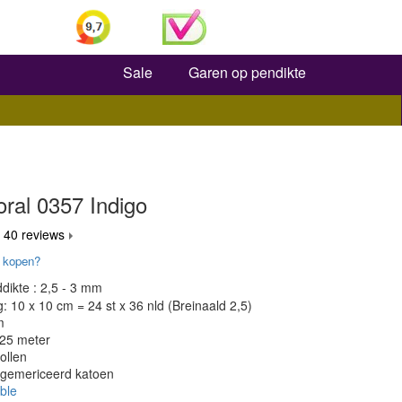
Zoeken
Sale
Garen op pendikte
ral 0357 Indigo
 40 reviews
 kopen?
dikte : 2,5 - 3 mm
 10 x 10 cm = 24 st x 36 nld (Breinaald 2,5)
m
125 meter
ollen
 gemericeerd katoen
ble