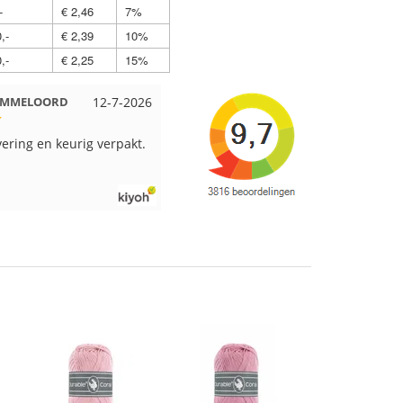
-
€ 2,46
7%
,-
€ 2,39
10%
,-
€ 2,25
15%
 EMMELOORD
12-7-2026
Nell uit Beuningen
12-7-2026
vering en keurig verpakt.
Goed verpakt en snelgeleverd