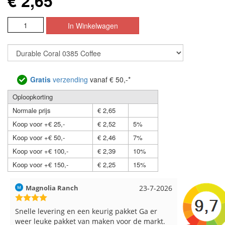
€ 2,65
Gratis
verzending
vanaf € 50,-*
Oploopkorting
Normale prijs
€ 2,65
Koop voor +€ 25,-
€ 2,52
5%
Koop voor +€ 50,-
€ 2,46
7%
Koop voor +€ 100,-
€ 2,39
10%
Koop voor +€ 150,-
€ 2,25
15%
Hilde uit Loyers
17-7-2026
Loes uit 
Reeds meerdere keren breigaren en
Snelle leve
breinaalden besteld, altijd heel tevreden over