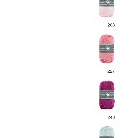
203
227
248