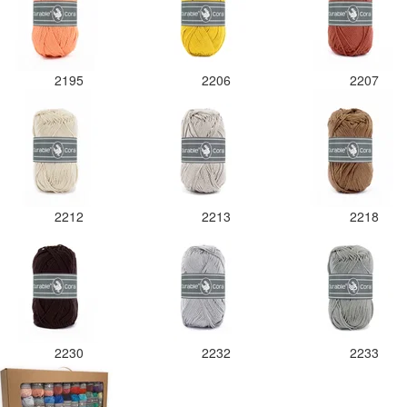
2195
2206
2207
2212
2213
2218
2230
2232
2233