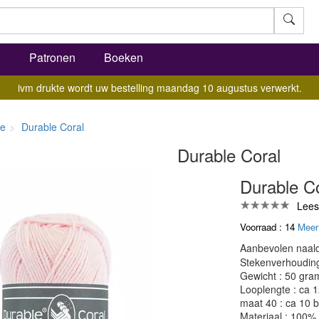
l
Patronen
Boeken
ivm drukte wordt uw bestelling maandag 10 augustus verwerkt.
le
Durable Coral
Durable Coral
Durable Co
Lees
Voorraad : 14
Meer
Aanbevolen naald
Stekenverhouding:
Gewicht : 50 gra
Looplengte : ca 
maat 40 : ca 10 b
Materiaal : 100%