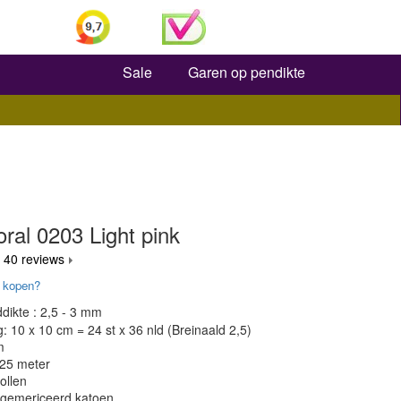
Zoeken
Sale
Garen op pendikte
ral 0203 Light pink
 40 reviews
 kopen?
dikte : 2,5 - 3 mm
 10 x 10 cm = 24 st x 36 nld (Breinaald 2,5)
m
125 meter
ollen
 gemericeerd katoen