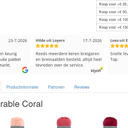
Koop voor +€ 25,
Koop voor +€ 50,
Koop voor +€ 100
Koop voor +€ 150
23-7-2026
Hilde uit Loyers
17-7-2026
Loes uit
en keurig
Reeds meerdere keren breigaren
Snelle le
euke pakket
en breinaalden besteld, altijd heel
Top.
markt.
tevreden over de service.
Productinformatie
Patronen
Reviews
rable Coral