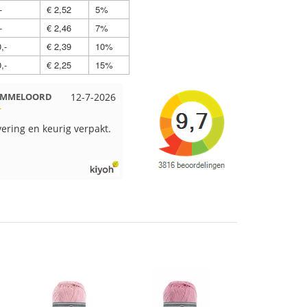
-
€ 2,52
5%
-
€ 2,46
7%
,-
€ 2,39
10%
,-
€ 2,25
15%
 EMMELOORD
12-7-2026
Nell uit Beuningen
12-7-2026
vering en keurig verpakt.
Goed verpakt en snelgeleverd