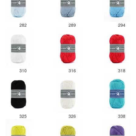
282
289
294
310
316
318
325
326
338