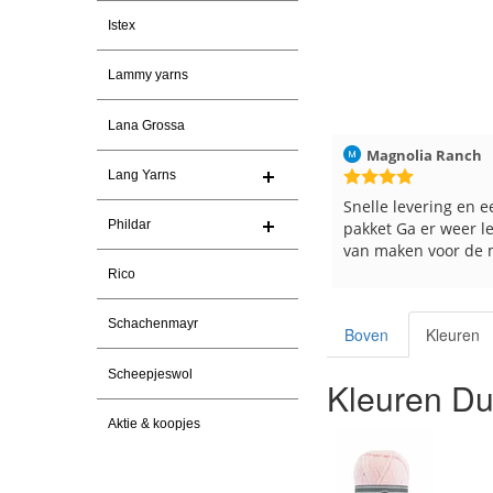
Istex
Lammy yarns
Lana Grossa
ren
Christel Vanderlinden
30-7-2026
Magnolia Ranch
Lang Yarns
Snelle levering. En prima garen
Snelle levering en e
Phildar
pakket Ga er weer l
van maken voor de 
les
Rico
e
Schachenmayr
Boven
Kleuren
Scheepjeswol
Kleuren Du
Aktie & koopjes