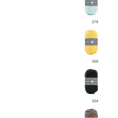
279
309
324