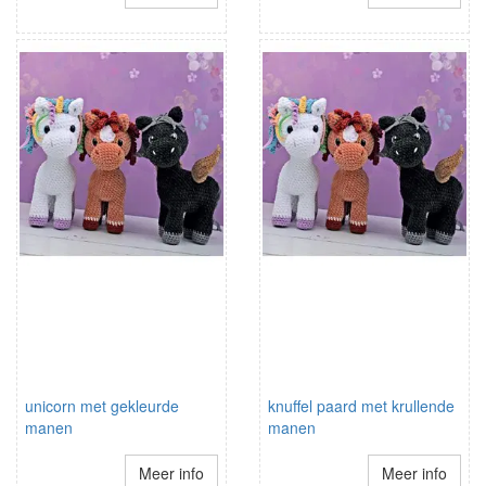
unicorn met gekleurde
knuffel paard met krullende
manen
manen
Meer info
Meer info