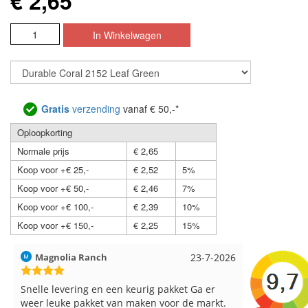
€ 2,65
Gratis
verzending
vanaf € 50,-*
Oploopkorting
Normale prijs
€ 2,65
Koop voor +€ 25,-
€ 2,52
5%
Koop voor +€ 50,-
€ 2,46
7%
Koop voor +€ 100,-
€ 2,39
10%
Koop voor +€ 150,-
€ 2,25
15%
Hilde uit Loyers
17-7-2026
Loes uit 
Reeds meerdere keren breigaren en
Snelle leve
breinaalden besteld, altijd heel tevreden over