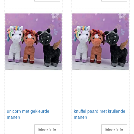
unicorn met gekleurde
knuffel paard met krullende
manen
manen
Meer info
Meer info