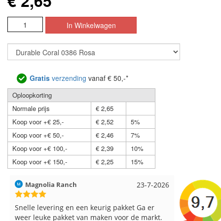
€ 2,65
Gratis
verzending
vanaf € 50,-*
Oploopkorting
Normale prijs
€ 2,65
Koop voor +€ 25,-
€ 2,52
5%
Koop voor +€ 50,-
€ 2,46
7%
Koop voor +€ 100,-
€ 2,39
10%
Koop voor +€ 150,-
€ 2,25
15%
Hilde uit Loyers
17-7-2026
Loes uit 
Reeds meerdere keren breigaren en
Snelle leve
breinaalden besteld, altijd heel tevreden over